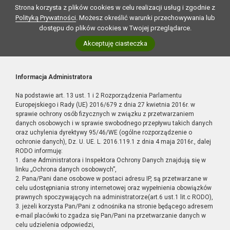
Strona korzysta z plików cookies w celu realizacji usług i zgodnie z
Polityką Prywatności
. Możesz określić warunki przechowywania lub
dostępu do plików cookies w Twojej przeglądarce.
Akceptuję ciasteczka
Informacja Administratora
Na podstawie art. 13 ust. 1 i 2 Rozporządzenia Parlamentu
Europejskiego i Rady (UE) 2016/679 z dnia 27 kwietnia 2016r. w
sprawie ochrony osób fizycznych w związku z przetwarzaniem
danych osobowych i w sprawie swobodnego przepływu takich danych
oraz uchylenia dyrektywy 95/46/WE (ogólne rozporządzenie o
ochronie danych), Dz. U. UE. L. 2016.119.1 z dnia 4 maja 2016r., dalej
RODO informuję:
1. dane Administratora i Inspektora Ochrony Danych znajdują się w
linku „Ochrona danych osobowych”,
2. Pana/Pani dane osobowe w postaci adresu IP, są przetwarzane w
celu udostępniania strony internetowej oraz wypełnienia obowiązków
prawnych spoczywających na administratorze(art.6 ust.1 lit.c RODO),
3. jeżeli korzysta Pan/Pani z odnośnika na stronie będącego adresem
e-mail placówki to zgadza się Pan/Pani na przetwarzanie danych w
celu udzielenia odpowiedzi,