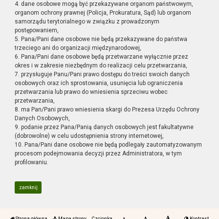
4. dane osobowe mogą być przekazywane organom państwowym,
organom ochrony prawnej (Policja, Prokuratura, Sąd) lub organom
samorządu terytorialnego w związku z prowadzonym
postępowaniem,
5. Pana/Pani dane osobowe nie będą przekazywane do państwa
trzeciego ani do organizacji międzynarodowej,
6. Pana/Pani dane osobowe będą przetwarzane wyłącznie przez
okres i w zakresie niezbędnym do realizacji celu przetwarzania,
7. przysługuje Panu/Pani prawo dostępu do treści swoich danych
osobowych oraz ich sprostowania, usunięcia lub ograniczenia
przetwarzania lub prawo do wniesienia sprzeciwu wobec
przetwarzania,
8. ma Pan/Pani prawo wniesienia skargi do Prezesa Urzędu Ochrony
Danych Osobowych,
9. podanie przez Pana/Panią danych osobowych jest fakultatywne
(dobrowolne) w celu udostępnienia strony internetowej,
10. Pana/Pani dane osobowe nie będą podlegały zautomatyzowanym
procesom podejmowania decyzji przez Administratora, w tym
profilowaniu.
zamknij
Strona główna
Mapa strony
Czcionka
Kontrast