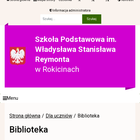
Informacja administratora
Fraza
Szkoła Podstawowa im.
Władysława Stanisława
Reymonta
w Rokicinach
Menu
Strona główna
Dla uczniów
Biblioteka
Biblioteka