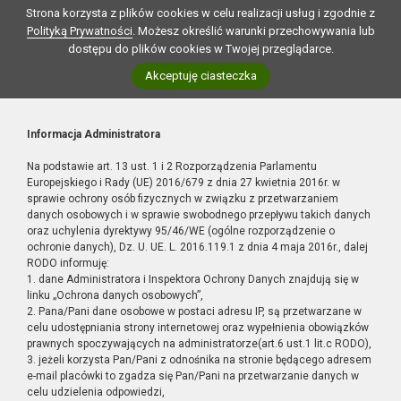
Strona korzysta z plików cookies w celu realizacji usług i zgodnie z
Polityką Prywatności
. Możesz określić warunki przechowywania lub
dostępu do plików cookies w Twojej przeglądarce.
Akceptuję ciasteczka
Informacja Administratora
Na podstawie art. 13 ust. 1 i 2 Rozporządzenia Parlamentu
Europejskiego i Rady (UE) 2016/679 z dnia 27 kwietnia 2016r. w
sprawie ochrony osób fizycznych w związku z przetwarzaniem
danych osobowych i w sprawie swobodnego przepływu takich danych
oraz uchylenia dyrektywy 95/46/WE (ogólne rozporządzenie o
ochronie danych), Dz. U. UE. L. 2016.119.1 z dnia 4 maja 2016r., dalej
RODO informuję:
1. dane Administratora i Inspektora Ochrony Danych znajdują się w
linku „Ochrona danych osobowych”,
2. Pana/Pani dane osobowe w postaci adresu IP, są przetwarzane w
celu udostępniania strony internetowej oraz wypełnienia obowiązków
prawnych spoczywających na administratorze(art.6 ust.1 lit.c RODO),
3. jeżeli korzysta Pan/Pani z odnośnika na stronie będącego adresem
e-mail placówki to zgadza się Pan/Pani na przetwarzanie danych w
celu udzielenia odpowiedzi,