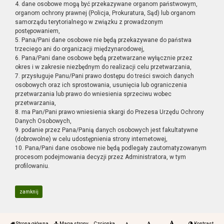
4. dane osobowe mogą być przekazywane organom państwowym,
organom ochrony prawnej (Policja, Prokuratura, Sąd) lub organom
samorządu terytorialnego w związku z prowadzonym
postępowaniem,
5. Pana/Pani dane osobowe nie będą przekazywane do państwa
trzeciego ani do organizacji międzynarodowej,
6. Pana/Pani dane osobowe będą przetwarzane wyłącznie przez
okres i w zakresie niezbędnym do realizacji celu przetwarzania,
7. przysługuje Panu/Pani prawo dostępu do treści swoich danych
osobowych oraz ich sprostowania, usunięcia lub ograniczenia
przetwarzania lub prawo do wniesienia sprzeciwu wobec
przetwarzania,
8. ma Pan/Pani prawo wniesienia skargi do Prezesa Urzędu Ochrony
Danych Osobowych,
9. podanie przez Pana/Panią danych osobowych jest fakultatywne
(dobrowolne) w celu udostępnienia strony internetowej,
10. Pana/Pani dane osobowe nie będą podlegały zautomatyzowanym
procesom podejmowania decyzji przez Administratora, w tym
profilowaniu.
zamknij
Strona główna
Mapa strony
Czcionka
Kontrast