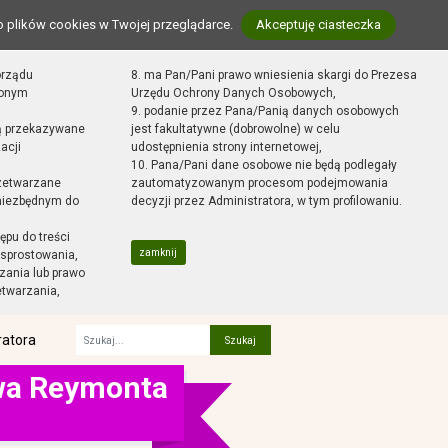
o plików cookies w Twojej przeglądarce.
Akceptuję ciasteczka
orządu
8. ma Pan/Pani prawo wniesienia skargi do Prezesa
zonym
Urzędu Ochrony Danych Osobowych,
9. podanie przez Pana/Panią danych osobowych
ą przekazywane
jest fakultatywne (dobrowolne) w celu
acji
udostępnienia strony internetowej,
10. Pana/Pani dane osobowe nie będą podlegały
zetwarzane
zautomatyzowanym procesom podejmowania
 niezbędnym do
decyzji przez Administratora, w tym profilowaniu.
ępu do treści
zamknij
sprostowania,
zania lub prawo
etwarzania,
ratora
Fraza
awa Reymonta