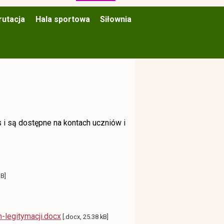
rutacja
Hala sportowa
Siłownia
 i są dostępne na kontach uczniów i
MB]
-legitymacji.docx
[.docx, 25.38 kB]