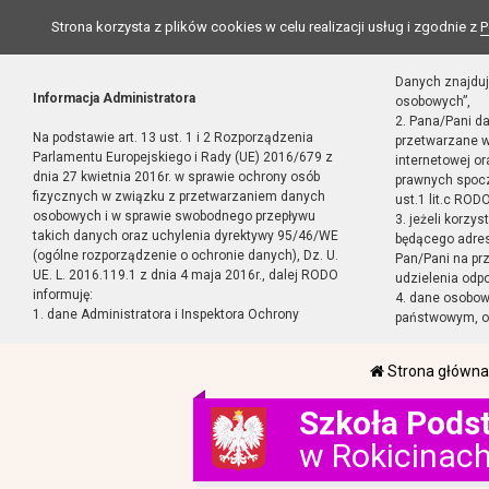
Strona korzysta z plików cookies w celu realizacji usług i zgodnie z
P
Danych znajduj
Informacja Administratora
osobowych”,
2. Pana/Pani d
Na podstawie art. 13 ust. 1 i 2 Rozporządzenia
przetwarzane w
Parlamentu Europejskiego i Rady (UE) 2016/679 z
internetowej o
dnia 27 kwietnia 2016r. w sprawie ochrony osób
prawnych spocz
fizycznych w związku z przetwarzaniem danych
ust.1 lit.c RODO
osobowych i w sprawie swobodnego przepływu
3. jeżeli korzy
takich danych oraz uchylenia dyrektywy 95/46/WE
będącego adres
(ogólne rozporządzenie o ochronie danych), Dz. U.
Pan/Pani na pr
UE. L. 2016.119.1 z dnia 4 maja 2016r., dalej RODO
udzielenia odp
informuję:
4. dane osobo
1. dane Administratora i Inspektora Ochrony
państwowym, or
Strona główna
Szkoła Pods
w Rokicinac