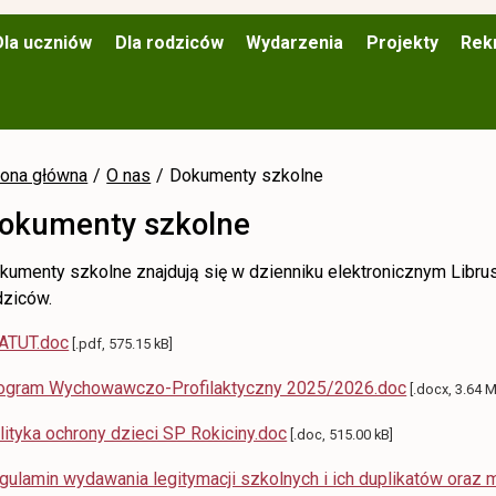
Dla uczniów
Dla rodziców
Wydarzenia
Projekty
Rek
rona główna
O nas
Dokumenty szkolne
okumenty szkolne
kumenty szkolne znajdują się w dzienniku elektronicznym Librus
dziców.
ATUT.doc
[.pdf, 575.15 kB]
ogram Wychowawczo-Profilaktyczny 2025/2026.doc
[.docx, 3.64 
lityka ochrony dzieci SP Rokiciny.doc
[.doc, 515.00 kB]
gulamin wydawania legitymacji szkolnych i ich duplikatów oraz m