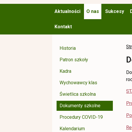
Aktualności
O nas
Sukcesy
Kontakt
St
Historia
D
Patron szkoły
Kadra
Do
ro
Wychowawcy klas
ST
Świetlica szkolna
Pr
Dokumenty szkolne
Po
Procedury COVID-19
Re
Kalendarium