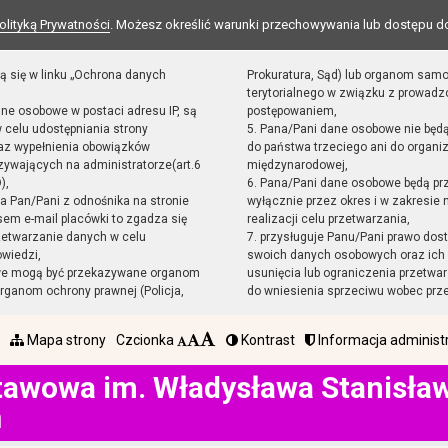
olityką Prywatności
. Możesz określić warunki przechowywania lub dostępu d
ą się w linku „Ochrona danych
Prokuratura, Sąd) lub organom sam
terytorialnego w związku z prowad
ane osobowe w postaci adresu IP, są
postępowaniem,
 celu udostępniania strony
5. Pana/Pani dane osobowe nie będ
raz wypełnienia obowiązków
do państwa trzeciego ani do organiz
ywających na administratorze(art.6
międzynarodowej,
),
6. Pana/Pani dane osobowe będą pr
sta Pan/Pani z odnośnika na stronie
wyłącznie przez okres i w zakresie
em e-mail placówki to zgadza się
realizacji celu przetwarzania,
zetwarzanie danych w celu
7. przysługuje Panu/Pani prawo dost
owiedzi,
swoich danych osobowych oraz ich 
we mogą być przekazywane organom
usunięcia lub ograniczenia przetwar
ganom ochrony prawnej (Policja,
do wniesienia sprzeciwu wobec prz
Mapa strony
Czcionka
Kontrast
Informacja administ
tawowa im. Władysława Stanisł
h