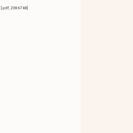
y
[.pdf, 238.67 kB]