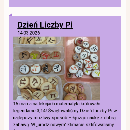
Dzień Liczby Pi
14.03.2026
16 marca na lekcjach matematyki królowało
legendarne 3,14! Świętowaliśmy Dzień Liczby Pi w
najlepszy możliwy sposób – łącząc naukę z dobrą
zabawą. W „urodzinowym” klimacie szlifowaliśmy