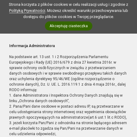
Strona korzysta z plików cookies w celu realizacji usług i zgodnie z
Polityką Prywatności
. Możesz określić warunki przechowywania lub
dostępu do plików cookies w Twojej przeglądarce.
Akceptuję ciasteczka
Informacja Administratora
Na podstawie art. 13 ust. 1 i 2 Rozporządzenia Parlamentu
Europejskiego i Rady (UE) 2016/679 z dnia 27 kwietnia 2016r. w
sprawie ochrony osób fizycznych w związku z przetwarzaniem
danych osobowych i w sprawie swobodnego przepływu takich danych
oraz uchylenia dyrektywy 95/46/WE (ogólne rozporządzenie o
ochronie danych), Dz. U. UE. L. 2016.119.1 z dnia 4 maja 2016r., dalej
RODO informuję:
1. dane Administratora i Inspektora Ochrony Danych znajdują się w
linku „Ochrona danych osobowych”,
2. Pana/Pani dane osobowe w postaci adresu IP, są przetwarzane w
celu udostępniania strony internetowej oraz wypełnienia obowiązków
prawnych spoczywających na administratorze(art.6 ust.1 lit.c RODO),
3. jeżeli korzysta Pan/Pani z odnośnika na stronie będącego adresem
e-mail placówki to zgadza się Pan/Pani na przetwarzanie danych w
celu udzielenia odpowiedzi,