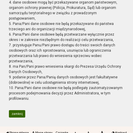
4. dane osobowe mogą być przekazywane organom państwowym,
organom ochrony prawnej (Policja, Prokuratura, Sąd) lub organom
samorządu terytorialnego w związku z prowadzonym
postępowaniem,
5. Pana/Pani dane osobowe nie będą przekazywane do państwa
trzeciego ani do organizacji międzynarodowej,
6. Pana/Pani dane osobowe będą przetwarzane wyłącznie przez
okres i w zakresie niezbędnym do realizacji celu przetwarzania,
7. przysługuje Panu/Pani prawo dostępu do treści swoich danych
osobowych oraz ich sprostowania, usunięcia lub ograniczenia
przetwarzania lub prawo do wniesienia sprzeciwu wobec
przetwarzania,
8. ma Pan/Pani prawo wniesienia skargi do Prezesa Urzędu Ochrony
Danych Osobowych,
9. podanie przez Pana/Panią danych osobowych jest fakultatywne
(dobrowolne) w celu udostępnienia strony internetowej,
10. Pana/Pani dane osobowe nie będą podlegały zautomatyzowanym
procesom podejmowania decyzji przez Administratora, w tym
profilowaniu.
zamknij
Strona główna
Mapa strony
Czcionka
Kontrast