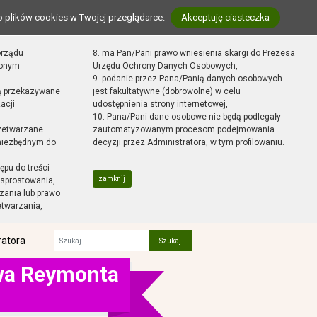
o plików cookies w Twojej przeglądarce.
Akceptuję ciasteczka
orządu
8. ma Pan/Pani prawo wniesienia skargi do Prezesa
zonym
Urzędu Ochrony Danych Osobowych,
9. podanie przez Pana/Panią danych osobowych
ą przekazywane
jest fakultatywne (dobrowolne) w celu
acji
udostępnienia strony internetowej,
10. Pana/Pani dane osobowe nie będą podlegały
zetwarzane
zautomatyzowanym procesom podejmowania
 niezbędnym do
decyzji przez Administratora, w tym profilowaniu.
ępu do treści
zamknij
sprostowania,
zania lub prawo
etwarzania,
ratora
Fraza
awa Reymonta