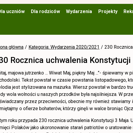
Dla uczniów
Dla rodziców
Wydarzenia
Projekty
Rek
rona główna
Kategoria: Wydarzenia 2020/2021
230 Rocznica 
30 Rocznica uchwalenia Konstytucji
Witaj, majowa jutrzenko ... Wiwat Maj, piękny Maj ...’’- śpiewamy w 
chodolski. Tekst powstał w czasie powstania listopadowego, kt
lodia jest stylizowana na mazurka. Wiersz powstał w bardzo tr
edy wola wolności u naszych przodków była najsilniejsza. W pr
świadczany przez przeciwności, obecnie my również stawiamy im
miętajmy o ofierze bohaterów, którzy ginęli w walce broniąc Ojc
tym roku przypada 230 rocznica uchwalenia Konstytucji 3 Maja.
mięci Polaków jako ukoronowanie starań patriotów o uratowanie 