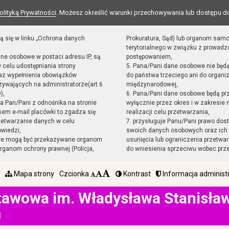
olityką Prywatności
. Możesz określić warunki przechowywania lub dostępu d
ą się w linku „Ochrona danych
Prokuratura, Sąd) lub organom sam
terytorialnego w związku z prowad
ane osobowe w postaci adresu IP, są
postępowaniem,
 celu udostępniania strony
5. Pana/Pani dane osobowe nie będ
raz wypełnienia obowiązków
do państwa trzeciego ani do organiz
ywających na administratorze(art.6
międzynarodowej,
),
6. Pana/Pani dane osobowe będą pr
sta Pan/Pani z odnośnika na stronie
wyłącznie przez okres i w zakresie
em e-mail placówki to zgadza się
realizacji celu przetwarzania,
zetwarzanie danych w celu
7. przysługuje Panu/Pani prawo dost
owiedzi,
swoich danych osobowych oraz ich 
we mogą być przekazywane organom
usunięcia lub ograniczenia przetwar
ganom ochrony prawnej (Policja,
do wniesienia sprzeciwu wobec prz
Mapa strony
Czcionka
Kontrast
Informacja administ
tawowa im. Władysława Stanisł
h