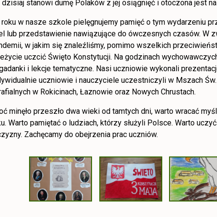
 dzisiaj stanowi dumę Polaków z jej osiągnięć i otoczona jest na
 roku w nasze szkole pielęgnujemy pamięć o tym wydarzeniu pr
el lub przedstawienie nawiązujące do ówczesnych czasów. W 
ndemii, w jakim się znaleźliśmy, pomimo wszelkich przeciwieńs
leżycie uczcić Święto Konstytucji. Na godzinach wychowawczych o
gadanki i lekcje tematyczne. Nasi uczniowie wykonali prezentacje
dywidualnie uczniowie i nauczyciele uczestniczyli w Mszach Św. 
rafialnych w Rokicinach, Łaznowie oraz Nowych Chrustach.
oć minęło przeszło dwa wieki od tamtych dni, warto wracać my
ku. Warto pamiętać o ludziach, którzy służyli Polsce. Warto uczy
czyzny. Zachęcamy do obejrzenia prac uczniów.