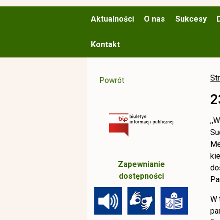
Aktualności
O nas
Sukcesy
Kontakt
St
Powrót
2
,,
Su
Me
ki
Zapewnianie
do
dostępności
Pa
W 
pa