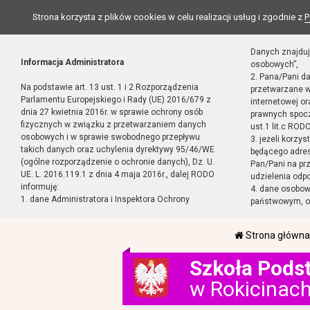
Strona korzysta z plików cookies w celu realizacji usług i zgodnie z
P
Danych znajduj
Informacja Administratora
osobowych”,
2. Pana/Pani d
Na podstawie art. 13 ust. 1 i 2 Rozporządzenia
przetwarzane w
Parlamentu Europejskiego i Rady (UE) 2016/679 z
internetowej o
dnia 27 kwietnia 2016r. w sprawie ochrony osób
prawnych spocz
fizycznych w związku z przetwarzaniem danych
ust.1 lit.c RODO
osobowych i w sprawie swobodnego przepływu
3. jeżeli korzy
takich danych oraz uchylenia dyrektywy 95/46/WE
będącego adres
(ogólne rozporządzenie o ochronie danych), Dz. U.
Pan/Pani na pr
UE. L. 2016.119.1 z dnia 4 maja 2016r., dalej RODO
udzielenia odp
informuję:
4. dane osobo
1. dane Administratora i Inspektora Ochrony
państwowym, or
Strona główna
Szkoła Pods
w Rokicinac