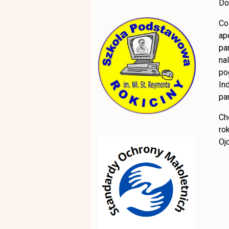
Do
Co
ap
pa
na
po
In
pa
Ch
ro
Oj