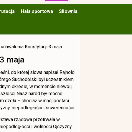
rutacja
Hala sportowa
Siłownia
uchwalenia Konstytucji 3 maja
 3 maja
pieśni, do której słowa napisał Rajnold
órego Suchodolski był uczestnikiem.
udnym okresie, w momencie niewoli,
zeszłości Nasz naród był mocno
 czoła – chociaż w innej postaci.
zyzny, niepodległości i suwerenności.
 Ustawa rządowa przetrwała w
niepodległości i wolności Ojczyzny.