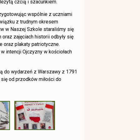
leżytą czcią i szacunkiem.
zygotowując wspólnie z uczniami
związku z trudnym okresem
tw w Naszej Szkole staraliśmy się
raz zajęciach historii odbyły się
 oraz plakaty patriotyczne.
w intencji Ojczyzny w kościołach
ślą do wydarzeń z Warszawy z 1791
ć się od przodków miłości do