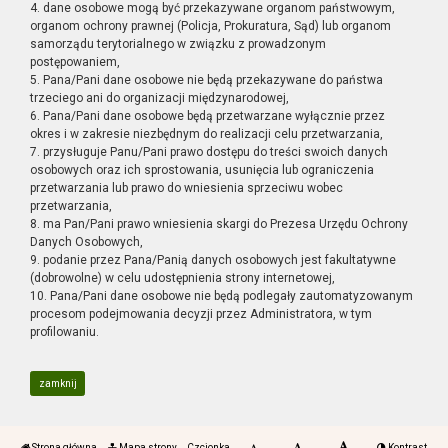
4. dane osobowe mogą być przekazywane organom państwowym,
organom ochrony prawnej (Policja, Prokuratura, Sąd) lub organom
samorządu terytorialnego w związku z prowadzonym
postępowaniem,
5. Pana/Pani dane osobowe nie będą przekazywane do państwa
trzeciego ani do organizacji międzynarodowej,
6. Pana/Pani dane osobowe będą przetwarzane wyłącznie przez
okres i w zakresie niezbędnym do realizacji celu przetwarzania,
7. przysługuje Panu/Pani prawo dostępu do treści swoich danych
osobowych oraz ich sprostowania, usunięcia lub ograniczenia
przetwarzania lub prawo do wniesienia sprzeciwu wobec
przetwarzania,
8. ma Pan/Pani prawo wniesienia skargi do Prezesa Urzędu Ochrony
Danych Osobowych,
9. podanie przez Pana/Panią danych osobowych jest fakultatywne
(dobrowolne) w celu udostępnienia strony internetowej,
10. Pana/Pani dane osobowe nie będą podlegały zautomatyzowanym
procesom podejmowania decyzji przez Administratora, w tym
profilowaniu.
zamknij
Strona główna
Mapa strony
Czcionka
Kontrast