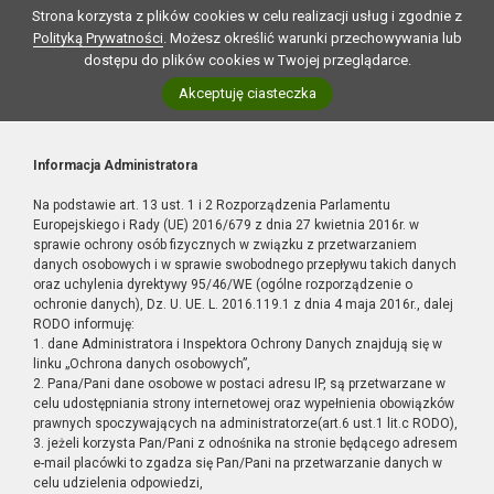
Strona korzysta z plików cookies w celu realizacji usług i zgodnie z
Polityką Prywatności
. Możesz określić warunki przechowywania lub
dostępu do plików cookies w Twojej przeglądarce.
Akceptuję ciasteczka
Informacja Administratora
Na podstawie art. 13 ust. 1 i 2 Rozporządzenia Parlamentu
Europejskiego i Rady (UE) 2016/679 z dnia 27 kwietnia 2016r. w
sprawie ochrony osób fizycznych w związku z przetwarzaniem
danych osobowych i w sprawie swobodnego przepływu takich danych
oraz uchylenia dyrektywy 95/46/WE (ogólne rozporządzenie o
ochronie danych), Dz. U. UE. L. 2016.119.1 z dnia 4 maja 2016r., dalej
RODO informuję:
1. dane Administratora i Inspektora Ochrony Danych znajdują się w
linku „Ochrona danych osobowych”,
2. Pana/Pani dane osobowe w postaci adresu IP, są przetwarzane w
celu udostępniania strony internetowej oraz wypełnienia obowiązków
prawnych spoczywających na administratorze(art.6 ust.1 lit.c RODO),
3. jeżeli korzysta Pan/Pani z odnośnika na stronie będącego adresem
e-mail placówki to zgadza się Pan/Pani na przetwarzanie danych w
celu udzielenia odpowiedzi,