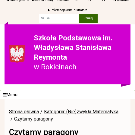
Informacja administratora
Fraza
Szkoła Podstawowa im.
Władysława Stanisława
Reymonta
w Rokicinach
Menu
Strona główna
Kategoria: (Nie)zwykła Matematyka
Czytamy paragony
Czytamy paragony