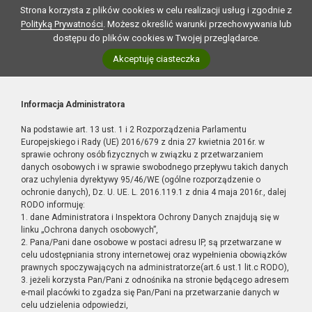
Strona korzysta z plików cookies w celu realizacji usług i zgodnie z
Polityką Prywatności
. Możesz określić warunki przechowywania lub
dostępu do plików cookies w Twojej przeglądarce.
Akceptuję ciasteczka
Informacja Administratora
Na podstawie art. 13 ust. 1 i 2 Rozporządzenia Parlamentu
Europejskiego i Rady (UE) 2016/679 z dnia 27 kwietnia 2016r. w
sprawie ochrony osób fizycznych w związku z przetwarzaniem
danych osobowych i w sprawie swobodnego przepływu takich danych
oraz uchylenia dyrektywy 95/46/WE (ogólne rozporządzenie o
ochronie danych), Dz. U. UE. L. 2016.119.1 z dnia 4 maja 2016r., dalej
RODO informuję:
1. dane Administratora i Inspektora Ochrony Danych znajdują się w
linku „Ochrona danych osobowych”,
2. Pana/Pani dane osobowe w postaci adresu IP, są przetwarzane w
celu udostępniania strony internetowej oraz wypełnienia obowiązków
prawnych spoczywających na administratorze(art.6 ust.1 lit.c RODO),
3. jeżeli korzysta Pan/Pani z odnośnika na stronie będącego adresem
e-mail placówki to zgadza się Pan/Pani na przetwarzanie danych w
celu udzielenia odpowiedzi,