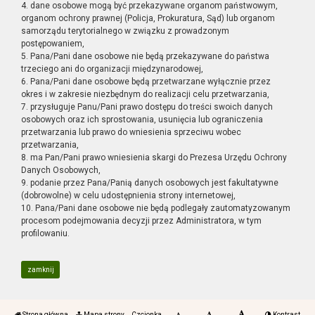
4. dane osobowe mogą być przekazywane organom państwowym,
organom ochrony prawnej (Policja, Prokuratura, Sąd) lub organom
samorządu terytorialnego w związku z prowadzonym
postępowaniem,
5. Pana/Pani dane osobowe nie będą przekazywane do państwa
trzeciego ani do organizacji międzynarodowej,
6. Pana/Pani dane osobowe będą przetwarzane wyłącznie przez
okres i w zakresie niezbędnym do realizacji celu przetwarzania,
7. przysługuje Panu/Pani prawo dostępu do treści swoich danych
osobowych oraz ich sprostowania, usunięcia lub ograniczenia
przetwarzania lub prawo do wniesienia sprzeciwu wobec
przetwarzania,
8. ma Pan/Pani prawo wniesienia skargi do Prezesa Urzędu Ochrony
Danych Osobowych,
9. podanie przez Pana/Panią danych osobowych jest fakultatywne
(dobrowolne) w celu udostępnienia strony internetowej,
10. Pana/Pani dane osobowe nie będą podlegały zautomatyzowanym
procesom podejmowania decyzji przez Administratora, w tym
profilowaniu.
zamknij
Strona główna
Mapa strony
Czcionka
Kontrast