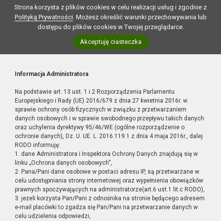
Strona korzysta z plików cookies w celu realizacji usług i zgodnie z
Polityką Prywatności
. Możesz określić warunki przechowywania lub
dostępu do plików cookies w Twojej przeglądarce.
Akceptuję ciasteczka
Informacja Administratora
Na podstawie art. 13 ust. 1 i 2 Rozporządzenia Parlamentu
Europejskiego i Rady (UE) 2016/679 z dnia 27 kwietnia 2016r. w
sprawie ochrony osób fizycznych w związku z przetwarzaniem
danych osobowych i w sprawie swobodnego przepływu takich danych
oraz uchylenia dyrektywy 95/46/WE (ogólne rozporządzenie o
ochronie danych), Dz. U. UE. L. 2016.119.1 z dnia 4 maja 2016r., dalej
RODO informuję:
1. dane Administratora i Inspektora Ochrony Danych znajdują się w
linku „Ochrona danych osobowych”,
2. Pana/Pani dane osobowe w postaci adresu IP, są przetwarzane w
celu udostępniania strony internetowej oraz wypełnienia obowiązków
prawnych spoczywających na administratorze(art.6 ust.1 lit.c RODO),
3. jeżeli korzysta Pan/Pani z odnośnika na stronie będącego adresem
e-mail placówki to zgadza się Pan/Pani na przetwarzanie danych w
celu udzielenia odpowiedzi,