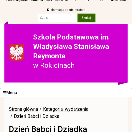
Informacja administratora
Fraza
Szkoła Podstawowa im.
Władysława Stanisława
Reymonta
w Rokicinach
Menu
Strona główna
Kategoria: wydarzenia
Dzień Babci i Dziadka
Dzień Babci i Dziadka