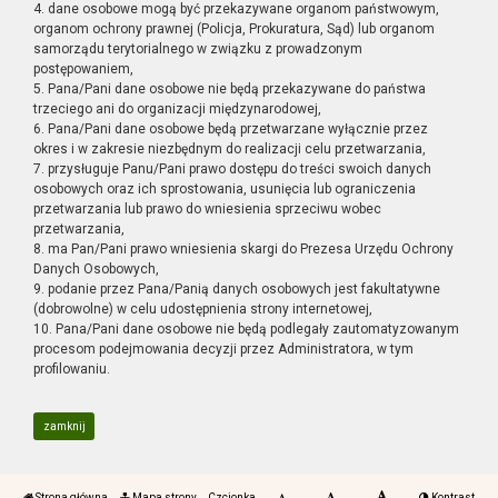
4. dane osobowe mogą być przekazywane organom państwowym,
organom ochrony prawnej (Policja, Prokuratura, Sąd) lub organom
samorządu terytorialnego w związku z prowadzonym
postępowaniem,
5. Pana/Pani dane osobowe nie będą przekazywane do państwa
trzeciego ani do organizacji międzynarodowej,
6. Pana/Pani dane osobowe będą przetwarzane wyłącznie przez
okres i w zakresie niezbędnym do realizacji celu przetwarzania,
7. przysługuje Panu/Pani prawo dostępu do treści swoich danych
osobowych oraz ich sprostowania, usunięcia lub ograniczenia
przetwarzania lub prawo do wniesienia sprzeciwu wobec
przetwarzania,
8. ma Pan/Pani prawo wniesienia skargi do Prezesa Urzędu Ochrony
Danych Osobowych,
9. podanie przez Pana/Panią danych osobowych jest fakultatywne
(dobrowolne) w celu udostępnienia strony internetowej,
10. Pana/Pani dane osobowe nie będą podlegały zautomatyzowanym
procesom podejmowania decyzji przez Administratora, w tym
profilowaniu.
zamknij
Strona główna
Mapa strony
Czcionka
Kontrast