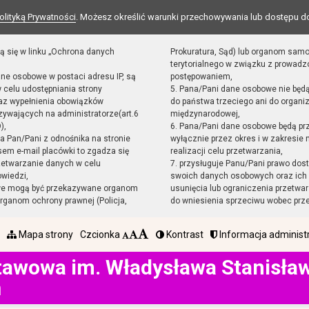
olityką Prywatności
. Możesz określić warunki przechowywania lub dostępu d
ą się w linku „Ochrona danych
Prokuratura, Sąd) lub organom sam
terytorialnego w związku z prowad
ane osobowe w postaci adresu IP, są
postępowaniem,
 celu udostępniania strony
5. Pana/Pani dane osobowe nie będ
raz wypełnienia obowiązków
do państwa trzeciego ani do organiz
ywających na administratorze(art.6
międzynarodowej,
),
6. Pana/Pani dane osobowe będą pr
sta Pan/Pani z odnośnika na stronie
wyłącznie przez okres i w zakresie
em e-mail placówki to zgadza się
realizacji celu przetwarzania,
zetwarzanie danych w celu
7. przysługuje Panu/Pani prawo dost
owiedzi,
swoich danych osobowych oraz ich 
we mogą być przekazywane organom
usunięcia lub ograniczenia przetwar
ganom ochrony prawnej (Policja,
do wniesienia sprzeciwu wobec prz
Mapa strony
Czcionka
Kontrast
Informacja administ
tawowa im. Władysława Stanisł
h