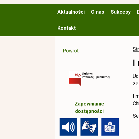
Aktualności
O nas
Sukcesy
Kontakt
St
Powrót
I
Uc
ze
I 
Ch
Zapewnianie
dostępności
Se