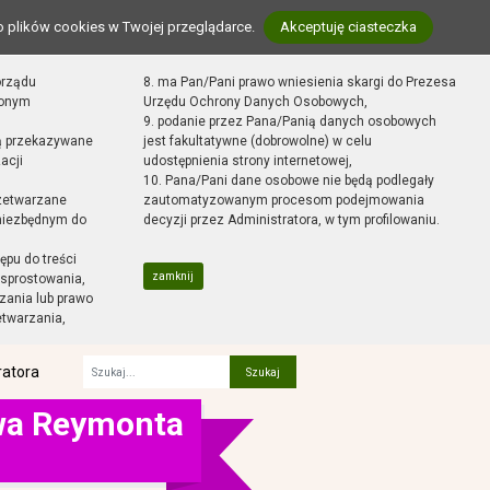
o plików cookies w Twojej przeglądarce.
Akceptuję ciasteczka
orządu
8. ma Pan/Pani prawo wniesienia skargi do Prezesa
zonym
Urzędu Ochrony Danych Osobowych,
9. podanie przez Pana/Panią danych osobowych
ą przekazywane
jest fakultatywne (dobrowolne) w celu
acji
udostępnienia strony internetowej,
10. Pana/Pani dane osobowe nie będą podlegały
zetwarzane
zautomatyzowanym procesom podejmowania
 niezbędnym do
decyzji przez Administratora, w tym profilowaniu.
ępu do treści
zamknij
sprostowania,
zania lub prawo
etwarzania,
ratora
Fraza
awa Reymonta