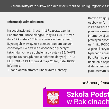
Strona korzysta z plików cookies w celu realizacji usług i zgodnie z
P
Danych znajduj
Informacja Administratora
osobowych”,
2. Pana/Pani d
Na podstawie art. 13 ust. 1 i 2 Rozporządzenia
przetwarzane w
Parlamentu Europejskiego i Rady (UE) 2016/679 z
internetowej o
dnia 27 kwietnia 2016r. w sprawie ochrony osób
prawnych spocz
fizycznych w związku z przetwarzaniem danych
ust.1 lit.c RODO
osobowych i w sprawie swobodnego przepływu
3. jeżeli korzy
takich danych oraz uchylenia dyrektywy 95/46/WE
będącego adres
(ogólne rozporządzenie o ochronie danych), Dz. U.
Pan/Pani na pr
UE. L. 2016.119.1 z dnia 4 maja 2016r., dalej RODO
udzielenia odp
informuję:
4. dane osobo
1. dane Administratora i Inspektora Ochrony
państwowym, or
Strona główna
Szkoła Pods
w Rokicinac