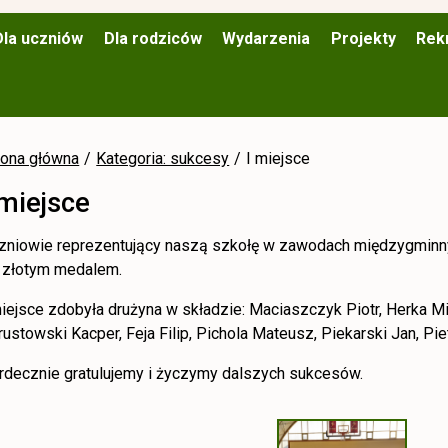
Dla uczniów
Dla rodziców
Wydarzenia
Projekty
Rek
rona główna
Kategoria: sukcesy
I miejsce
 miejsce
zniowie reprezentujący naszą szkołę w zawodach międzygminny
 złotym medalem.
miejsce zdobyła drużyna w składzie:
Maciaszczyk Piotr, Herka Mik
rustowski Kacper, Feja Filip, Pichola Mateusz, Piekarski Jan, Pi
rdecznie gratulujemy i życzymy dalszych sukcesów.