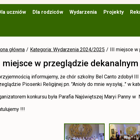
Dla uczniów
Dla rodziców
Wydarzenia
Projekty
Rek
rona główna
Kategoria: Wydarzenia 2024/2025
III miejsce 
II miejsce w przeglądzie dekanalnym
przyjemnością informujemy, że chór szkolny Bel Canto zdobył II
zeglądzie Piosenki Religijnej pn. "Anioły do mnie wysyłaj..." w kat
ganizatorem konkursu była Parafia Najświętszej Maryi Panny w
atulujemy !!!