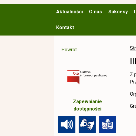
Aktualności
O nas
Sukcesy
Kontakt
St
Powrót
I
Z 
Pr
Or
Zapewnianie
Gr
dostępności