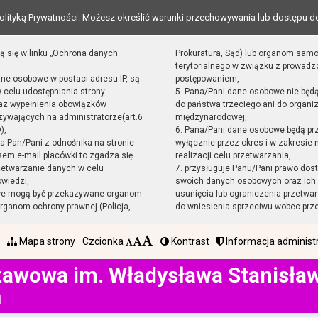
olityką Prywatności
. Możesz określić warunki przechowywania lub dostępu d
ą się w linku „Ochrona danych
Prokuratura, Sąd) lub organom sam
terytorialnego w związku z prowad
ane osobowe w postaci adresu IP, są
postępowaniem,
 celu udostępniania strony
5. Pana/Pani dane osobowe nie będ
raz wypełnienia obowiązków
do państwa trzeciego ani do organiz
ywających na administratorze(art.6
międzynarodowej,
),
6. Pana/Pani dane osobowe będą pr
sta Pan/Pani z odnośnika na stronie
wyłącznie przez okres i w zakresie
em e-mail placówki to zgadza się
realizacji celu przetwarzania,
zetwarzanie danych w celu
7. przysługuje Panu/Pani prawo dost
owiedzi,
swoich danych osobowych oraz ich 
we mogą być przekazywane organom
usunięcia lub ograniczenia przetwar
ganom ochrony prawnej (Policja,
do wniesienia sprzeciwu wobec prz
Mapa strony
Czcionka
Kontrast
Informacja administ
tawowa im. Władysława Stanisł
h