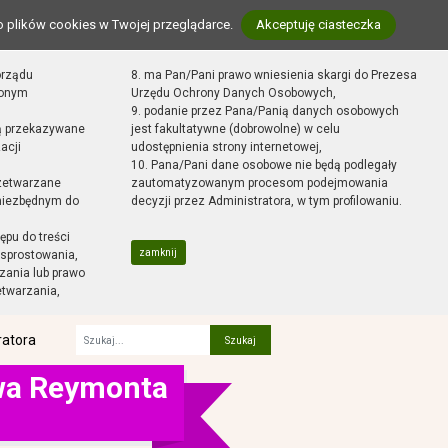
o plików cookies w Twojej przeglądarce.
Akceptuję ciasteczka
orządu
8. ma Pan/Pani prawo wniesienia skargi do Prezesa
zonym
Urzędu Ochrony Danych Osobowych,
9. podanie przez Pana/Panią danych osobowych
ą przekazywane
jest fakultatywne (dobrowolne) w celu
acji
udostępnienia strony internetowej,
10. Pana/Pani dane osobowe nie będą podlegały
zetwarzane
zautomatyzowanym procesom podejmowania
 niezbędnym do
decyzji przez Administratora, w tym profilowaniu.
ępu do treści
zamknij
sprostowania,
zania lub prawo
etwarzania,
ratora
Fraza
awa Reymonta