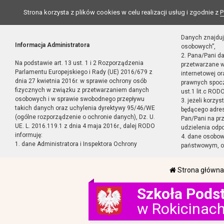
Strona korzysta z plików cookies w celu realizacji usług i zgodnie z
P
Danych znajduj
Informacja Administratora
osobowych”,
2. Pana/Pani d
Na podstawie art. 13 ust. 1 i 2 Rozporządzenia
przetwarzane w
Parlamentu Europejskiego i Rady (UE) 2016/679 z
internetowej o
dnia 27 kwietnia 2016r. w sprawie ochrony osób
prawnych spocz
fizycznych w związku z przetwarzaniem danych
ust.1 lit.c RODO
osobowych i w sprawie swobodnego przepływu
3. jeżeli korzy
takich danych oraz uchylenia dyrektywy 95/46/WE
będącego adres
(ogólne rozporządzenie o ochronie danych), Dz. U.
Pan/Pani na pr
UE. L. 2016.119.1 z dnia 4 maja 2016r., dalej RODO
udzielenia odp
informuję:
4. dane osobo
1. dane Administratora i Inspektora Ochrony
państwowym, or
Strona główna
Szkoła Pods
w Rokicinac