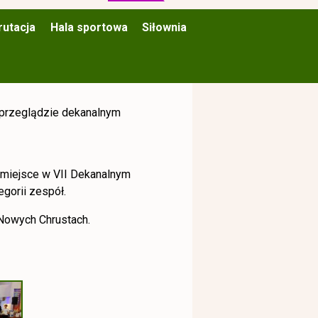
rutacja
Hala sportowa
Siłownia
w przeglądzie dekanalnym
I miejsce w VII Dekanalnym
egorii zespół.
 Nowych Chrustach.