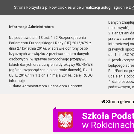
Strona korzysta z plików cookies w celu realizacji usług i zgodnie z
P
Danych znajduj
Informacja Administratora
osobowych”,
2. Pana/Pani d
Na podstawie art. 13 ust. 1 i 2 Rozporządzenia
przetwarzane w
Parlamentu Europejskiego i Rady (UE) 2016/679 z
internetowej o
dnia 27 kwietnia 2016r. w sprawie ochrony osób
prawnych spocz
fizycznych w związku z przetwarzaniem danych
ust.1 lit.c RODO
osobowych i w sprawie swobodnego przepływu
3. jeżeli korzy
takich danych oraz uchylenia dyrektywy 95/46/WE
będącego adres
(ogólne rozporządzenie o ochronie danych), Dz. U.
Pan/Pani na pr
UE. L. 2016.119.1 z dnia 4 maja 2016r., dalej RODO
udzielenia odp
informuję:
4. dane osobo
1. dane Administratora i Inspektora Ochrony
państwowym, or
Strona główna
Szkoła Pods
w Rokicinac