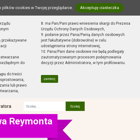
o plików cookies w Twojej przeglądarce.
Akceptuję ciasteczka
orządu
8. ma Pan/Pani prawo wniesienia skargi do Prezesa
zonym
Urzędu Ochrony Danych Osobowych,
9. podanie przez Pana/Panią danych osobowych
ą przekazywane
jest fakultatywne (dobrowolne) w celu
acji
udostępnienia strony internetowej,
10. Pana/Pani dane osobowe nie będą podlegały
zetwarzane
zautomatyzowanym procesom podejmowania
 niezbędnym do
decyzji przez Administratora, w tym profilowaniu.
ępu do treści
zamknij
sprostowania,
zania lub prawo
etwarzania,
ratora
Fraza
awa Reymonta