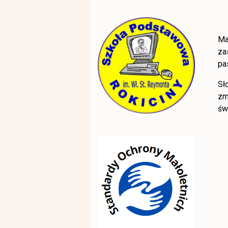
Ma
za
pa
Sł
zm
św