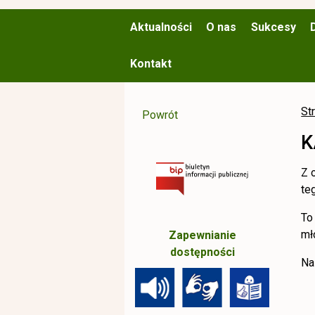
Aktualności
O nas
Sukcesy
Kontakt
St
Powrót
K
Z 
te
To
mł
Zapewnianie
dostępności
Na