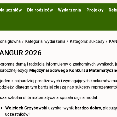
Dla uczniów
Dla rodziców
Wydarzenia
Projekty
Rek
rona główna
Kategoria: wydarzenia
Kategoria: sukcesy
KAN
ANGUR 2026
ogromną dumą i radością informujemy o znakomitych wynikach, ja
gorocznej edycji
Międzynarodowego Konkursu Matematyczn
 jeden z najbardziej prestiżowych i wymagających konkursów ma
odzieży, dlatego tym bardziej cieszą nas sukcesy reprezentantó
sza szkolna elita matematyczna spisała się na medal:
Wojciech Grzybowski
uzyskał wynik
bardzo dobry
, plasuj
uczestników!