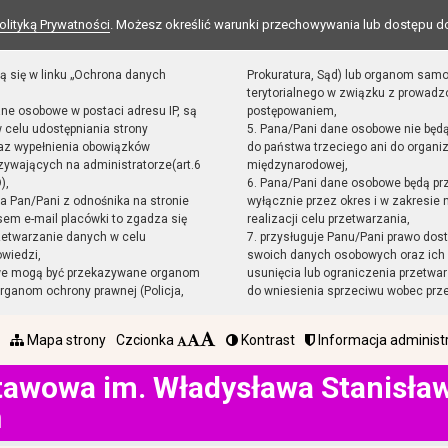
olityką Prywatności
. Możesz określić warunki przechowywania lub dostępu d
ą się w linku „Ochrona danych
Prokuratura, Sąd) lub organom sam
terytorialnego w związku z prowad
ane osobowe w postaci adresu IP, są
postępowaniem,
 celu udostępniania strony
5. Pana/Pani dane osobowe nie będ
raz wypełnienia obowiązków
do państwa trzeciego ani do organiz
ywających na administratorze(art.6
międzynarodowej,
),
6. Pana/Pani dane osobowe będą pr
sta Pan/Pani z odnośnika na stronie
wyłącznie przez okres i w zakresie
em e-mail placówki to zgadza się
realizacji celu przetwarzania,
zetwarzanie danych w celu
7. przysługuje Panu/Pani prawo dost
owiedzi,
swoich danych osobowych oraz ich 
we mogą być przekazywane organom
usunięcia lub ograniczenia przetwar
ganom ochrony prawnej (Policja,
do wniesienia sprzeciwu wobec prz
Mapa strony
Czcionka
Kontrast
Informacja administ
tawowa im. Władysława Stanisł
h