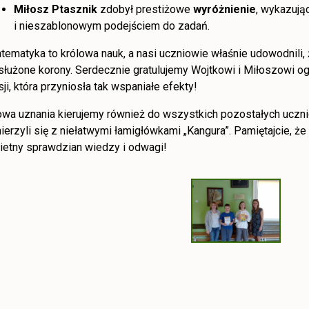
Miłosz Ptasznik
zdobył prestiżowe
wyróżnienie
, wykazują
i nieszablonowym podejściem do zadań.
tematyka to królowa nauk, a nasi uczniowie właśnie udowodnili,
służone korony. Serdecznie gratulujemy Wojtkowi i Miłoszowi ogr
sji, która przyniosła tak wspaniałe efekty!
owa uznania kierujemy również do wszystkich pozostałych ucznió
ierzyli się z niełatwymi łamigłówkami „Kangura”. Pamiętajcie, że
ietny sprawdzian wiedzy i odwagi!