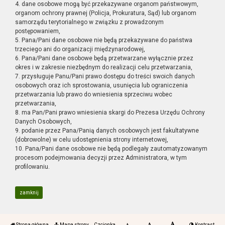
4. dane osobowe mogą być przekazywane organom państwowym,
organom ochrony prawnej (Policja, Prokuratura, Sąd) lub organom
samorządu terytorialnego w związku z prowadzonym
postępowaniem,
5. Pana/Pani dane osobowe nie będą przekazywane do państwa
trzeciego ani do organizacji międzynarodowej,
6. Pana/Pani dane osobowe będą przetwarzane wyłącznie przez
okres i w zakresie niezbędnym do realizacji celu przetwarzania,
7. przysługuje Panu/Pani prawo dostępu do treści swoich danych
osobowych oraz ich sprostowania, usunięcia lub ograniczenia
przetwarzania lub prawo do wniesienia sprzeciwu wobec
przetwarzania,
8. ma Pan/Pani prawo wniesienia skargi do Prezesa Urzędu Ochrony
Danych Osobowych,
9. podanie przez Pana/Panią danych osobowych jest fakultatywne
(dobrowolne) w celu udostępnienia strony internetowej,
10. Pana/Pani dane osobowe nie będą podlegały zautomatyzowanym
procesom podejmowania decyzji przez Administratora, w tym
profilowaniu.
zamknij
Strona główna
Mapa strony
Czcionka
Kontrast