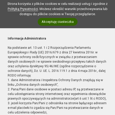
Strona korzysta z plików cookies w celu realizacji usług i zgodnie z
Polityką Prywatności
. Możesz określić warunki przechowywania lub
dostępu do plików cookies w Twojej przeglądarce.
Akceptuję ciasteczka
Informacja Administratora
Na podstawie art. 13 ust. 1 i 2 Rozporządzenia Parlamentu
Europejskiego i Rady (UE) 2016/679 z dnia 27 kwietnia 2016r. w
sprawie ochrony osób fizycznych w związku z przetwarzaniem
danych osobowych i w sprawie swobodnego przepływu takich danych
oraz uchylenia dyrektywy 95/46/WE (ogólne rozporządzenie o
ochronie danych), Dz. U. UE. L. 2016.119.1 z dnia 4 maja 2016r., dalej
RODO informuję:
1. dane Administratora i Inspektora Ochrony Danych znajdują się w
linku „Ochrona danych osobowych”,
2. Pana/Pani dane osobowe w postaci adresu IP, są przetwarzane w
celu udostępniania strony internetowej oraz wypełnienia obowiązków
prawnych spoczywających na administratorze(art.6 ust.1 lit.c RODO),
3. jeżeli korzysta Pan/Pani z odnośnika na stronie będącego adresem
e-mail placówki to zgadza się Pan/Pani na przetwarzanie danych w
celu udzielenia odpowiedzi,