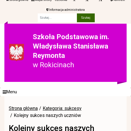
Informacja administratora
Fraza
Szkoła Podstawowa im.
Władysława Stanisława
Reymonta
w Rokicinach
Menu
Strona główna
Kategoria: sukcesy
Kolejny sukces naszych uczniów
Kolejny sukces naszych