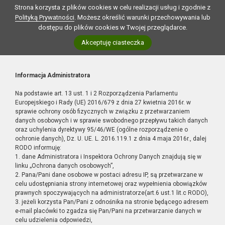
Strona korzysta z plików cookies w celu realizacji usług i zgodnie z
Polityką Prywatności
. Możesz określić warunki przechowywania lub
dostępu do plików cookies w Twojej przeglądarce.
Akceptuję ciasteczka
Informacja Administratora
Na podstawie art. 13 ust. 1 i 2 Rozporządzenia Parlamentu
Europejskiego i Rady (UE) 2016/679 z dnia 27 kwietnia 2016r. w
sprawie ochrony osób fizycznych w związku z przetwarzaniem
danych osobowych i w sprawie swobodnego przepływu takich danych
oraz uchylenia dyrektywy 95/46/WE (ogólne rozporządzenie o
ochronie danych), Dz. U. UE. L. 2016.119.1 z dnia 4 maja 2016r., dalej
RODO informuję:
1. dane Administratora i Inspektora Ochrony Danych znajdują się w
linku „Ochrona danych osobowych”,
2. Pana/Pani dane osobowe w postaci adresu IP, są przetwarzane w
celu udostępniania strony internetowej oraz wypełnienia obowiązków
prawnych spoczywających na administratorze(art.6 ust.1 lit.c RODO),
3. jeżeli korzysta Pan/Pani z odnośnika na stronie będącego adresem
e-mail placówki to zgadza się Pan/Pani na przetwarzanie danych w
celu udzielenia odpowiedzi,