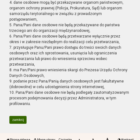
4. dane osobowe mogą być przekazywane organom państwowym,
organom ochrony prawnej (Policja, Prokuratura, Sąd) lub organom
samorządu terytorialnego w związku z prowadzonym
postępowaniem,
5. Pana/Pani dane osobowe nie będą przekazywane do państwa
trzeciego ani do organizacji międzynarodowej,
6. Pana/Pani dane osobowe będą przetwarzane wyłącznie przez
okres i w zakresie niezbędnym do realizacji celu przetwarzania,
7. przysługuje Panu/Pani prawo dostępu do treści swoich danych
osobowych oraz ich sprostowania, usunięcia lub ograniczenia
przetwarzania lub prawo do wniesienia sprzeciwu wobec
przetwarzania,
8. ma Pan/Pani prawo wniesienia skargi do Prezesa Urzędu Ochrony
Danych Osobowych,
9. podanie przez Pana/Panią danych osobowych jest fakultatywne
(dobrowolne) w celu udostępnienia strony internetowej,
10. Pana/Pani dane osobowe nie będą podlegały zautomatyzowanym
procesom podejmowania decyzji przez Administratora, w tym
profilowaniu.
zamknij
Strona główna
Mapa strony
Czcionka
Kontrast