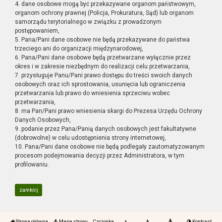
4. dane osobowe mogą być przekazywane organom państwowym,
organom ochrony prawnej (Policja, Prokuratura, Sąd) lub organom
samorządu terytorialnego w związku z prowadzonym
postępowaniem,
5. Pana/Pani dane osobowe nie będą przekazywane do państwa
trzeciego ani do organizacji międzynarodowej,
6. Pana/Pani dane osobowe będą przetwarzane wyłącznie przez
okres i w zakresie niezbędnym do realizacji celu przetwarzania,
7. przysługuje Panu/Pani prawo dostępu do treści swoich danych
osobowych oraz ich sprostowania, usunięcia lub ograniczenia
przetwarzania lub prawo do wniesienia sprzeciwu wobec
przetwarzania,
8. ma Pan/Pani prawo wniesienia skargi do Prezesa Urzędu Ochrony
Danych Osobowych,
9. podanie przez Pana/Panią danych osobowych jest fakultatywne
(dobrowolne) w celu udostępnienia strony internetowej,
10. Pana/Pani dane osobowe nie będą podlegały zautomatyzowanym
procesom podejmowania decyzji przez Administratora, w tym
profilowaniu.
zamknij
Strona główna
Mapa strony
Czcionka
Kontrast