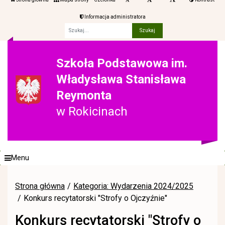
Informacja administratora
Fraza
Szkoła Podstawowa im.
Władysława Stanisława
Reymonta
w Rokicinach
Menu
Strona główna
Kategoria: Wydarzenia 2024/2025
Konkurs recytatorski "Strofy o Ojczyźnie"
Konkurs recytatorski "Strofy o