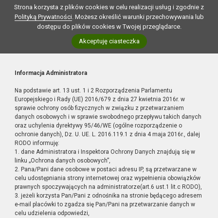
Strona korzysta z plików cookies w celu realizacji usług i zgodnie z
Polityką Prywatności
. Możesz określić warunki przechowywania lub
dostępu do plików cookies w Twojej przeglądarce.
Akceptuję ciasteczka
Informacja Administratora
Na podstawie art. 13 ust. 1 i 2 Rozporządzenia Parlamentu
Europejskiego i Rady (UE) 2016/679 z dnia 27 kwietnia 2016r. w
sprawie ochrony osób fizycznych w związku z przetwarzaniem
danych osobowych i w sprawie swobodnego przepływu takich danych
oraz uchylenia dyrektywy 95/46/WE (ogólne rozporządzenie o
ochronie danych), Dz. U. UE. L. 2016.119.1 z dnia 4 maja 2016r., dalej
RODO informuję:
1. dane Administratora i Inspektora Ochrony Danych znajdują się w
linku „Ochrona danych osobowych”,
2. Pana/Pani dane osobowe w postaci adresu IP, są przetwarzane w
celu udostępniania strony internetowej oraz wypełnienia obowiązków
prawnych spoczywających na administratorze(art.6 ust.1 lit.c RODO),
3. jeżeli korzysta Pan/Pani z odnośnika na stronie będącego adresem
e-mail placówki to zgadza się Pan/Pani na przetwarzanie danych w
celu udzielenia odpowiedzi,