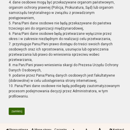
4. dane osobowe mogą być przekazywane organom państwowym,
organom ochrony prawnej (Policja, Prokuratura, Sąd) lub organom
samorządu terytorialnego w związku z prowadzonym
postępowaniem,
5. Pana/Pani dane osobowe nie będą przekazywane do państwa
trzeciego ani do organizacji międzynarodowej,
6. Pana/Pani dane osobowe będą przetwarzane wyłącznie przez
okres i w zakresie niezbędnym do realizacji celu przetwarzania,
7. przysługuje Panu/Pani prawo dostępu do treści swoich danych
osobowych oraz ich sprostowania, usunięcia lub ograniczenia
przetwarzania lub prawo do wniesienia sprzeciwu wobec
przetwarzania,
8. ma Pan/Pani prawo wniesienia skargi do Prezesa Urzędu Ochrony
Danych Osobowych,
9. podanie przez Pana/Panią danych osobowych jest fakultatywne
(dobrowolne) w celu udostępnienia strony internetowej,
10. Pana/Pani dane osobowe nie będą podlegały zautomatyzowanym
procesom podejmowania decyzji przez Administratora, w tym
profilowaniu.
zamknij
Strona główna
Mapa strony
Czcionka
Kontrast