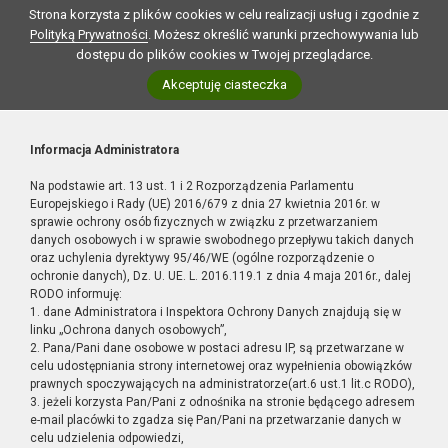
Strona korzysta z plików cookies w celu realizacji usług i zgodnie z
Polityką Prywatności
. Możesz określić warunki przechowywania lub
dostępu do plików cookies w Twojej przeglądarce.
Akceptuję ciasteczka
Informacja Administratora
Na podstawie art. 13 ust. 1 i 2 Rozporządzenia Parlamentu
Europejskiego i Rady (UE) 2016/679 z dnia 27 kwietnia 2016r. w
sprawie ochrony osób fizycznych w związku z przetwarzaniem
danych osobowych i w sprawie swobodnego przepływu takich danych
oraz uchylenia dyrektywy 95/46/WE (ogólne rozporządzenie o
ochronie danych), Dz. U. UE. L. 2016.119.1 z dnia 4 maja 2016r., dalej
RODO informuję:
1. dane Administratora i Inspektora Ochrony Danych znajdują się w
linku „Ochrona danych osobowych”,
2. Pana/Pani dane osobowe w postaci adresu IP, są przetwarzane w
celu udostępniania strony internetowej oraz wypełnienia obowiązków
prawnych spoczywających na administratorze(art.6 ust.1 lit.c RODO),
3. jeżeli korzysta Pan/Pani z odnośnika na stronie będącego adresem
e-mail placówki to zgadza się Pan/Pani na przetwarzanie danych w
celu udzielenia odpowiedzi,