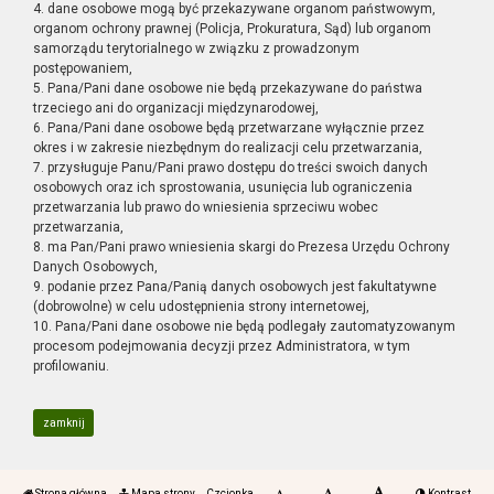
4. dane osobowe mogą być przekazywane organom państwowym,
organom ochrony prawnej (Policja, Prokuratura, Sąd) lub organom
samorządu terytorialnego w związku z prowadzonym
postępowaniem,
5. Pana/Pani dane osobowe nie będą przekazywane do państwa
trzeciego ani do organizacji międzynarodowej,
6. Pana/Pani dane osobowe będą przetwarzane wyłącznie przez
okres i w zakresie niezbędnym do realizacji celu przetwarzania,
7. przysługuje Panu/Pani prawo dostępu do treści swoich danych
osobowych oraz ich sprostowania, usunięcia lub ograniczenia
przetwarzania lub prawo do wniesienia sprzeciwu wobec
przetwarzania,
8. ma Pan/Pani prawo wniesienia skargi do Prezesa Urzędu Ochrony
Danych Osobowych,
9. podanie przez Pana/Panią danych osobowych jest fakultatywne
(dobrowolne) w celu udostępnienia strony internetowej,
10. Pana/Pani dane osobowe nie będą podlegały zautomatyzowanym
procesom podejmowania decyzji przez Administratora, w tym
profilowaniu.
zamknij
Strona główna
Mapa strony
Czcionka
Kontrast