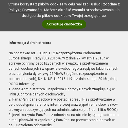
Strona korzysta z plików cookies w celu realizacji usług i zgodnie z
Polityką Prywatności
. Możesz określić warunki przechowywania lub
dostępu do plików cookies w Twojej przeglądarce.
Akceptuję ciasteczka
Informacja Administratora
Na podstawie art. 13 ust. 1 i 2 Rozporządzenia Parlamentu
Europejskiego i Rady (UE) 2016/679 z dnia 27 kwietnia 2016r. w
sprawie ochrony osób fizycznych w związku z przetwarzaniem
danych osobowych i w sprawie swobodnego przepływu takich danych
oraz uchylenia dyrektywy 95/46/WE (ogólne rozporządzenie o
ochronie danych), Dz. U. UE. L. 2016.119.1 z dnia 4 maja 2016r., dalej
RODO informuję:
1. dane Administratora i Inspektora Ochrony Danych znajdują się w
linku „Ochrona danych osobowych”,
2. Pana/Pani dane osobowe w postaci adresu IP, są przetwarzane w
celu udostępniania strony internetowej oraz wypełnienia obowiązków
prawnych spoczywających na administratorze(art.6 ust.1 lit.c RODO),
3. jeżeli korzysta Pan/Pani z odnośnika na stronie będącego adresem
e-mail placówki to zgadza się Pan/Pani na przetwarzanie danych w
celu udzielenia odpowiedzi,