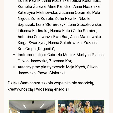
Zosia Pawlik, Anna Nosalska i Jasia Kolomiets,
Kornelia Żuława, Maja Kanicka i Anna Nosalska,
Katarzyna Malinowska, Zuzanna Obraniak, Pola
Najder, Zofia Kosela, Zofia Pawlik, Nikola
Szpiczak, Lena Stefańczyk, Lena Steczkowska,
Lilianna Karlińska, Hanna Kuta i Zofia Samiec,
Antonina Gniewisz i Ewa Bus, Anna Malinowska,
Kinga Swaczyna, Hanna Sokołowska, Zuzanna
Kot, Grupa „Koguciki”;
Instrumentaliści: Gabriela Musiał, Martyna Piasna,
Oliwia Janowska, Zuzanna Kot;
Autorzy prac plastycznych: Maja Krych, Oliwia
Janowska, Paweł Siniarski.
Dzięki Wam nasza szkoła wypełniła się radością,
kreatywnością i wiosenną energią!