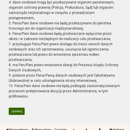
4. dane osobowe mogą być przekazywane organom państwowym,
organom ochrony prawnej (Policja, Prokuratura, Sąd) lub organom
samorządu terytorialnego w związku z prowadzonym
postępowaniem,
5. Pana/Pani dane osobowe nie będą przekazywane do państwa
trzeciego ani do organizacji międzynarodowej,
6. Pana/Pani dane osobowe będą przetwarzane wyłącznie przez
okres i w zakresie niezbędnym do realizacji celu przetwarzania,
7. przysługuje Panu/Pani prawo dostępu do treści swoich danych
osobowych oraz ich sprostowania, usunięcia lub ograniczenia
przetwarzania lub prawo do wniesienia sprzeciwu wobec
przetwarzania,
8. ma Pan/Pani prawo wniesienia skargi do Prezesa Urzędu Ochrony
Danych Osobowych,
9. podanie przez Pana/Panią danych osobowych jest fakultatywne
(dobrowolne) w celu udostępnienia strony internetowej,
10. Pana/Pani dane osobowe nie będą podlegały zautomatyzowanym
procesom podejmowania decyzji przez Administratora, w tym
profilowaniu.
zamknij
Strona główna
Mapa strony
Czcionka
Kontrast