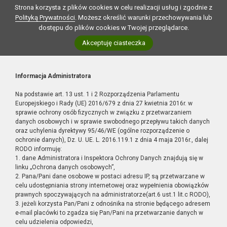
Strona korzysta z plików cookies w celu realizacji usług i zgodnie z
Polityką Prywatności
. Możesz określić warunki przechowywania lub
dostępu do plików cookies w Twojej przeglądarce.
Akceptuję ciasteczka
Informacja Administratora
Na podstawie art. 13 ust. 1 i 2 Rozporządzenia Parlamentu
Europejskiego i Rady (UE) 2016/679 z dnia 27 kwietnia 2016r. w
sprawie ochrony osób fizycznych w związku z przetwarzaniem
danych osobowych i w sprawie swobodnego przepływu takich danych
oraz uchylenia dyrektywy 95/46/WE (ogólne rozporządzenie o
ochronie danych), Dz. U. UE. L. 2016.119.1 z dnia 4 maja 2016r., dalej
RODO informuję:
1. dane Administratora i Inspektora Ochrony Danych znajdują się w
linku „Ochrona danych osobowych”,
2. Pana/Pani dane osobowe w postaci adresu IP, są przetwarzane w
celu udostępniania strony internetowej oraz wypełnienia obowiązków
prawnych spoczywających na administratorze(art.6 ust.1 lit.c RODO),
3. jeżeli korzysta Pan/Pani z odnośnika na stronie będącego adresem
e-mail placówki to zgadza się Pan/Pani na przetwarzanie danych w
celu udzielenia odpowiedzi,