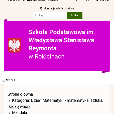
Informacja administratora
Fraza
Szkoła Podstawowa im.
Władysława Stanisława
Reymonta
w Rokicinach
Menu
Strona główna
Kategoria: Dzień Matematyki - matematyka, sztuka,
kreatywność
Mandala