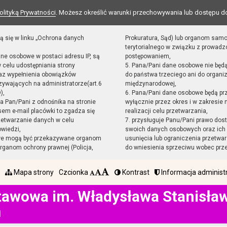
olityką Prywatności
. Możesz określić warunki przechowywania lub dostępu d
ą się w linku „Ochrona danych
Prokuratura, Sąd) lub organom sam
terytorialnego w związku z prowad
ane osobowe w postaci adresu IP, są
postępowaniem,
 celu udostępniania strony
5. Pana/Pani dane osobowe nie będ
raz wypełnienia obowiązków
do państwa trzeciego ani do organiz
ywających na administratorze(art.6
międzynarodowej,
),
6. Pana/Pani dane osobowe będą pr
sta Pan/Pani z odnośnika na stronie
wyłącznie przez okres i w zakresie
em e-mail placówki to zgadza się
realizacji celu przetwarzania,
zetwarzanie danych w celu
7. przysługuje Panu/Pani prawo dost
owiedzi,
swoich danych osobowych oraz ich 
we mogą być przekazywane organom
usunięcia lub ograniczenia przetwar
ganom ochrony prawnej (Policja,
do wniesienia sprzeciwu wobec prz
Mapa strony
Czcionka
Kontrast
Informacja administ
tawowa im. Władysława Stanisł
h