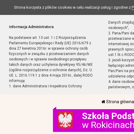
Strona korzysta z plików cookies w celu realizacji usług i zgodnie z
P
Danych znajduj
Informacja Administratora
osobowych”,
2. Pana/Pani d
Na podstawie art. 13 ust. 1 i 2 Rozporządzenia
przetwarzane w
Parlamentu Europejskiego i Rady (UE) 2016/679 z
internetowej o
dnia 27 kwietnia 2016r. w sprawie ochrony osób
prawnych spocz
fizycznych w związku z przetwarzaniem danych
ust.1 lit.c RODO
osobowych i w sprawie swobodnego przepływu
3. jeżeli korzy
takich danych oraz uchylenia dyrektywy 95/46/WE
będącego adres
(ogólne rozporządzenie o ochronie danych), Dz. U.
Pan/Pani na pr
UE. L. 2016.119.1 z dnia 4 maja 2016r., dalej RODO
udzielenia odp
informuję:
4. dane osobo
1. dane Administratora i Inspektora Ochrony
państwowym, or
Strona główna
Szkoła Pods
w Rokicinac