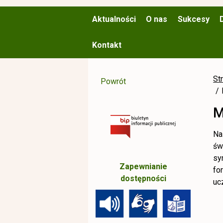
Aktualności
O nas
Sukcesy
Kontakt
St
Powrót
M
Na
św
sy
Zapewnianie
fo
dostępności
uc