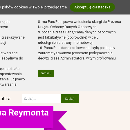
o plików cookies w Twojej przeglądarce.
Akceptuję ciasteczka
orządu
8. ma Pan/Pani prawo wniesienia skargi do Prezesa
zonym
Urzędu Ochrony Danych Osobowych,
9. podanie przez Pana/Panią danych osobowych
ą przekazywane
jest fakultatywne (dobrowolne) w celu
acji
udostępnienia strony internetowej,
10. Pana/Pani dane osobowe nie będą podlegały
zetwarzane
zautomatyzowanym procesom podejmowania
 niezbędnym do
decyzji przez Administratora, w tym profilowaniu.
ępu do treści
zamknij
sprostowania,
zania lub prawo
etwarzania,
ratora
Fraza
awa Reymonta