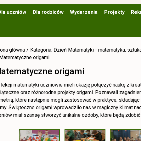
Dla uczniów
Dla rodziców
Wydarzenia
Projekty
Rek
rona główna
Kategoria: Dzień Matematyki - matematyka, sztuk
Matematyczne origami
atematyczne origami
 lekcji matematyki uczniowie mieli okazję połączyć naukę z kre
iąteczne oraz różnorodne projekty origami. Poznawali zagadnien
metrią, które następnie mogli zastosować w praktyce, składając
rmy. Świąteczne origami wprowadziło nas w magiczny klimat na
zniów miał szansę stworzyć unikalne ozdoby, które będą zdobi