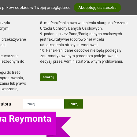
o plików cookies w Twojej przeglądarce.
Akceptuję ciasteczka
orządu
8. ma Pan/Pani prawo wniesienia skargi do Prezesa
zonym
Urzędu Ochrony Danych Osobowych,
9. podanie przez Pana/Panią danych osobowych
ą przekazywane
jest fakultatywne (dobrowolne) w celu
acji
udostępnienia strony internetowej,
10. Pana/Pani dane osobowe nie będą podlegały
zetwarzane
zautomatyzowanym procesom podejmowania
 niezbędnym do
decyzji przez Administratora, w tym profilowaniu.
ępu do treści
zamknij
sprostowania,
zania lub prawo
etwarzania,
ratora
Fraza
awa Reymonta