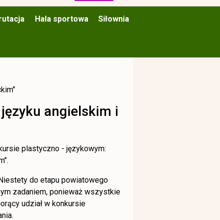
rutacja
Hala sportowa
Siłownia
ckim"
 języku angielskim i
kursie plastyczno - językowym:
m".
 Niestety do etapu powiatowego
udnym zadaniem, ponieważ wszystkie
orący udział w konkursie
nia.