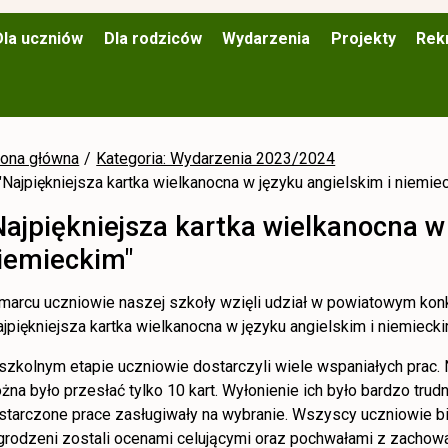
Dla uczniów
Dla rodziców
Wydarzenia
Projekty
Rek
rona główna
Kategoria: Wydarzenia 2023/2024
"Najpiękniejsza kartka wielkanocna w języku angielskim i niemie
Najpiękniejsza kartka wielkanocna w
iemieckim"
marcu uczniowie naszej szkoły wzięli udział w powiatowym kon
ajpiękniejsza kartka wielkanocna w języku angielskim i niemiecki
szkolnym etapie uczniowie dostarczyli wiele wspaniałych prac.
żna było przesłać tylko 10 kart. Wyłonienie ich było bardzo tr
starczone prace zasługiwały na wybranie. Wszyscy uczniowie bi
grodzeni zostali ocenami celującymi oraz pochwałami z zachowa