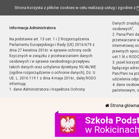
Strona korzysta z plików cookies w celu realizacji usług i zgodnie z
P
Danych znajduj
Informacja Administratora
osobowych”,
2. Pana/Pani d
Na podstawie art. 13 ust. 1 i 2 Rozporządzenia
przetwarzane w
Parlamentu Europejskiego i Rady (UE) 2016/679 z
internetowej o
dnia 27 kwietnia 2016r. w sprawie ochrony osób
prawnych spocz
fizycznych w związku z przetwarzaniem danych
ust.1 lit.c RODO
osobowych i w sprawie swobodnego przepływu
3. jeżeli korzy
takich danych oraz uchylenia dyrektywy 95/46/WE
będącego adres
(ogólne rozporządzenie o ochronie danych), Dz. U.
Pan/Pani na pr
UE. L. 2016.119.1 z dnia 4 maja 2016r., dalej RODO
udzielenia odp
informuję:
4. dane osobo
1. dane Administratora i Inspektora Ochrony
państwowym, or
Strona główna
Szkoła Pods
w Rokicinac