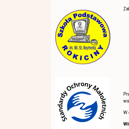
Za
Pr
ws
W 
Wi