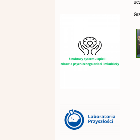
uc
Gr