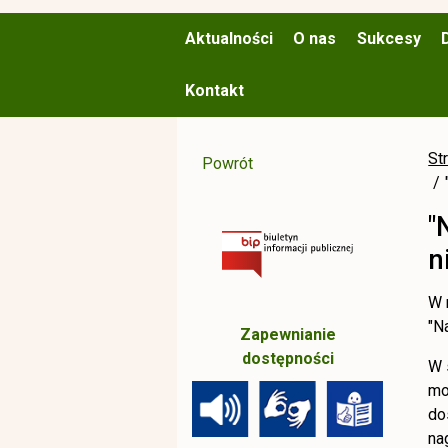
Aktualności
O nas
Sukcesy
Kontakt
St
Powrót
"
n
W 
"N
Zapewnianie
dostępności
W 
mo
do
na