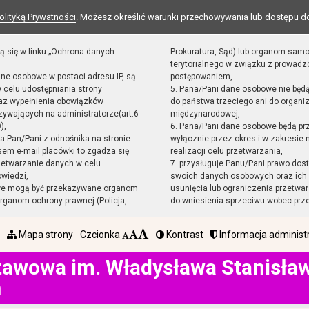
olityką Prywatności
. Możesz określić warunki przechowywania lub dostępu d
ą się w linku „Ochrona danych
Prokuratura, Sąd) lub organom sam
terytorialnego w związku z prowad
ane osobowe w postaci adresu IP, są
postępowaniem,
 celu udostępniania strony
5. Pana/Pani dane osobowe nie będ
raz wypełnienia obowiązków
do państwa trzeciego ani do organiz
ywających na administratorze(art.6
międzynarodowej,
),
6. Pana/Pani dane osobowe będą pr
sta Pan/Pani z odnośnika na stronie
wyłącznie przez okres i w zakresie
em e-mail placówki to zgadza się
realizacji celu przetwarzania,
zetwarzanie danych w celu
7. przysługuje Panu/Pani prawo dost
owiedzi,
swoich danych osobowych oraz ich 
we mogą być przekazywane organom
usunięcia lub ograniczenia przetwar
ganom ochrony prawnej (Policja,
do wniesienia sprzeciwu wobec prz
Mapa strony
Czcionka
Kontrast
Informacja administ
tawowa im. Władysława Stanisł
h