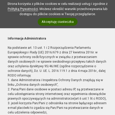
Strona korzysta z plików cookies w celu realizacji usług i zgodnie z
Polityką Prywatności
. Możesz określić warunki przechowywania lub
dostępu do plików cookies w Twojej przeglądarce.
Akceptuję ciasteczka
Informacja Administratora
Na podstawie art. 13 ust. 1 i 2 Rozporządzenia Parlamentu
Europejskiego i Rady (UE) 2016/679 z dnia 27 kwietnia 2016r. w
sprawie ochrony osób fizycznych w związku z przetwarzaniem
danych osobowych i w sprawie swobodnego przepływu takich danych
oraz uchylenia dyrektywy 95/46/WE (ogólne rozporządzenie o
ochronie danych), Dz. U. UE. L. 2016.119.1 z dnia 4 maja 2016r., dalej
RODO informuję:
1. dane Administratora i Inspektora Ochrony Danych znajdują się w
linku „Ochrona danych osobowych”,
2. Pana/Pani dane osobowe w postaci adresu IP, są przetwarzane w
celu udostępniania strony internetowej oraz wypełnienia obowiązków
prawnych spoczywających na administratorze(art.6 ust.1 lit.c RODO),
3. jeżeli korzysta Pan/Pani z odnośnika na stronie będącego adresem
e-mail placówki to zgadza się Pan/Pani na przetwarzanie danych w
celu udzielenia odpowiedzi,