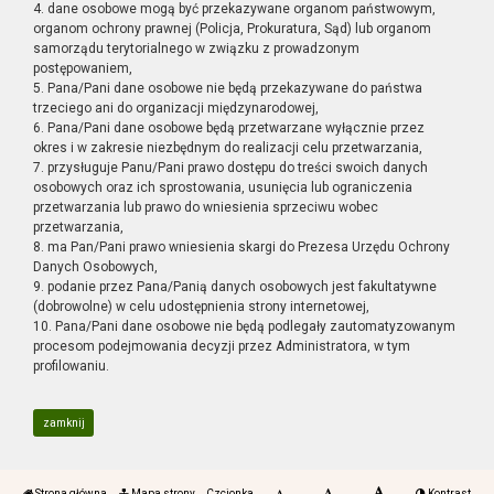
4. dane osobowe mogą być przekazywane organom państwowym,
organom ochrony prawnej (Policja, Prokuratura, Sąd) lub organom
samorządu terytorialnego w związku z prowadzonym
postępowaniem,
5. Pana/Pani dane osobowe nie będą przekazywane do państwa
trzeciego ani do organizacji międzynarodowej,
6. Pana/Pani dane osobowe będą przetwarzane wyłącznie przez
okres i w zakresie niezbędnym do realizacji celu przetwarzania,
7. przysługuje Panu/Pani prawo dostępu do treści swoich danych
osobowych oraz ich sprostowania, usunięcia lub ograniczenia
przetwarzania lub prawo do wniesienia sprzeciwu wobec
przetwarzania,
8. ma Pan/Pani prawo wniesienia skargi do Prezesa Urzędu Ochrony
Danych Osobowych,
9. podanie przez Pana/Panią danych osobowych jest fakultatywne
(dobrowolne) w celu udostępnienia strony internetowej,
10. Pana/Pani dane osobowe nie będą podlegały zautomatyzowanym
procesom podejmowania decyzji przez Administratora, w tym
profilowaniu.
zamknij
Strona główna
Mapa strony
Czcionka
Kontrast