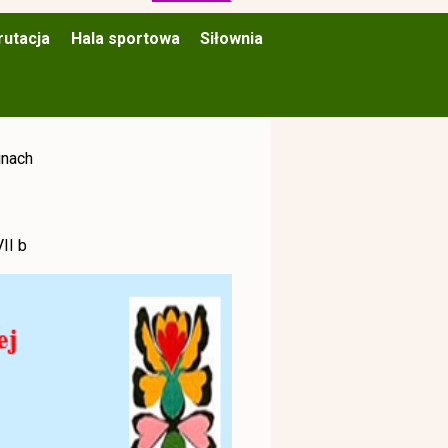
rutacja
Hala sportowa
Siłownia
inach
II b