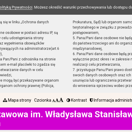
olityką Prywatności
. Możesz określić warunki przechowywania lub dostępu d
ą się w linku „Ochrona danych
Prokuratura, Sąd) lub organom sam
terytorialnego w związku z prowad
ane osobowe w postaci adresu IP, są
postępowaniem,
 celu udostępniania strony
5. Pana/Pani dane osobowe nie będ
raz wypełnienia obowiązków
do państwa trzeciego ani do organiz
ywających na administratorze(art.6
międzynarodowej,
),
6. Pana/Pani dane osobowe będą pr
sta Pan/Pani z odnośnika na stronie
wyłącznie przez okres i w zakresie
em e-mail placówki to zgadza się
realizacji celu przetwarzania,
zetwarzanie danych w celu
7. przysługuje Panu/Pani prawo dost
owiedzi,
swoich danych osobowych oraz ich 
we mogą być przekazywane organom
usunięcia lub ograniczenia przetwar
ganom ochrony prawnej (Policja,
do wniesienia sprzeciwu wobec prz
Mapa strony
Czcionka
Kontrast
Informacja administ
tawowa im. Władysława Stanisł
h