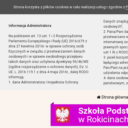
Strona korzysta z plików cookies w celu realizacji usług i zgodnie z
P
Danych znajduj
Informacja Administratora
osobowych”,
2. Pana/Pani d
Na podstawie art. 13 ust. 1 i 2 Rozporządzenia
przetwarzane w
Parlamentu Europejskiego i Rady (UE) 2016/679 z
internetowej o
dnia 27 kwietnia 2016r. w sprawie ochrony osób
prawnych spocz
fizycznych w związku z przetwarzaniem danych
ust.1 lit.c RODO
osobowych i w sprawie swobodnego przepływu
3. jeżeli korzy
takich danych oraz uchylenia dyrektywy 95/46/WE
będącego adres
(ogólne rozporządzenie o ochronie danych), Dz. U.
Pan/Pani na pr
UE. L. 2016.119.1 z dnia 4 maja 2016r., dalej RODO
udzielenia odp
informuję:
4. dane osobo
1. dane Administratora i Inspektora Ochrony
państwowym, or
Strona główna
Szkoła Pods
w Rokicinac