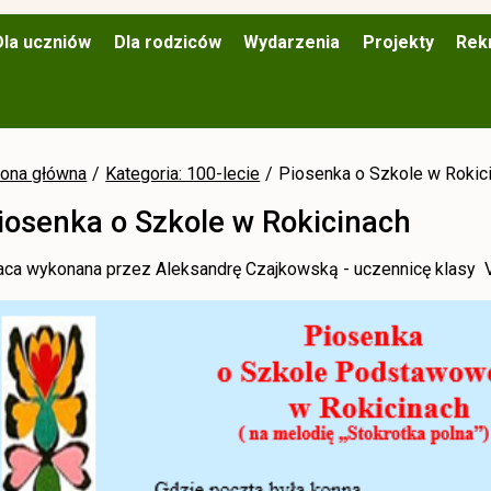
Dla uczniów
Dla rodziców
Wydarzenia
Projekty
Rek
rona główna
Kategoria: 100-lecie
Piosenka o Szkole w Rokic
iosenka o Szkole w Rokicinach
aca wykonana przez Aleksandrę Czajkowską - uczennicę klasy V