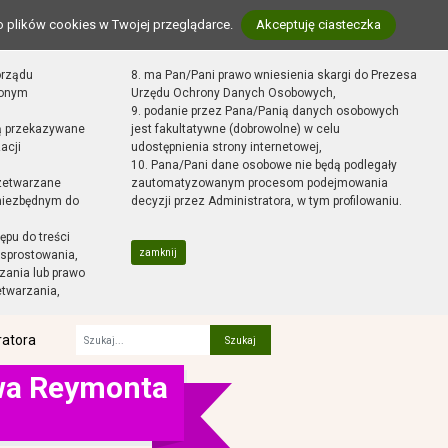
o plików cookies w Twojej przeglądarce.
Akceptuję ciasteczka
orządu
8. ma Pan/Pani prawo wniesienia skargi do Prezesa
zonym
Urzędu Ochrony Danych Osobowych,
9. podanie przez Pana/Panią danych osobowych
ą przekazywane
jest fakultatywne (dobrowolne) w celu
acji
udostępnienia strony internetowej,
10. Pana/Pani dane osobowe nie będą podlegały
zetwarzane
zautomatyzowanym procesom podejmowania
 niezbędnym do
decyzji przez Administratora, w tym profilowaniu.
ępu do treści
zamknij
sprostowania,
zania lub prawo
etwarzania,
ratora
Fraza
awa Reymonta