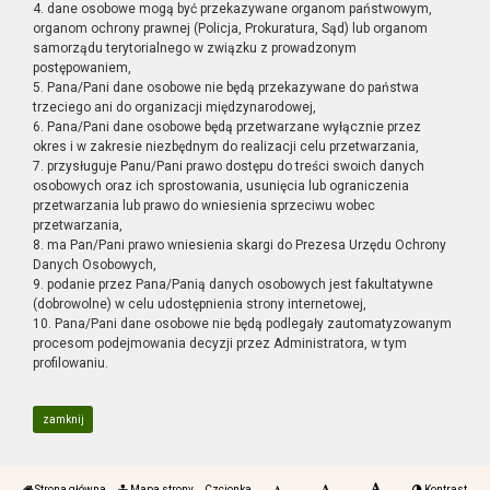
4. dane osobowe mogą być przekazywane organom państwowym,
organom ochrony prawnej (Policja, Prokuratura, Sąd) lub organom
samorządu terytorialnego w związku z prowadzonym
postępowaniem,
5. Pana/Pani dane osobowe nie będą przekazywane do państwa
trzeciego ani do organizacji międzynarodowej,
6. Pana/Pani dane osobowe będą przetwarzane wyłącznie przez
okres i w zakresie niezbędnym do realizacji celu przetwarzania,
7. przysługuje Panu/Pani prawo dostępu do treści swoich danych
osobowych oraz ich sprostowania, usunięcia lub ograniczenia
przetwarzania lub prawo do wniesienia sprzeciwu wobec
przetwarzania,
8. ma Pan/Pani prawo wniesienia skargi do Prezesa Urzędu Ochrony
Danych Osobowych,
9. podanie przez Pana/Panią danych osobowych jest fakultatywne
(dobrowolne) w celu udostępnienia strony internetowej,
10. Pana/Pani dane osobowe nie będą podlegały zautomatyzowanym
procesom podejmowania decyzji przez Administratora, w tym
profilowaniu.
zamknij
Strona główna
Mapa strony
Czcionka
Kontrast