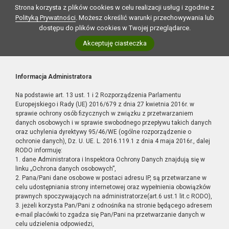
Strona korzysta z plików cookies w celu realizacji usług i zgodnie z
Polityką Prywatności
. Możesz określić warunki przechowywania lub
dostępu do plików cookies w Twojej przeglądarce.
Akceptuję ciasteczka
Informacja Administratora
Na podstawie art. 13 ust. 1 i 2 Rozporządzenia Parlamentu
Europejskiego i Rady (UE) 2016/679 z dnia 27 kwietnia 2016r. w
sprawie ochrony osób fizycznych w związku z przetwarzaniem
danych osobowych i w sprawie swobodnego przepływu takich danych
oraz uchylenia dyrektywy 95/46/WE (ogólne rozporządzenie o
ochronie danych), Dz. U. UE. L. 2016.119.1 z dnia 4 maja 2016r., dalej
RODO informuję:
1. dane Administratora i Inspektora Ochrony Danych znajdują się w
linku „Ochrona danych osobowych”,
2. Pana/Pani dane osobowe w postaci adresu IP, są przetwarzane w
celu udostępniania strony internetowej oraz wypełnienia obowiązków
prawnych spoczywających na administratorze(art.6 ust.1 lit.c RODO),
3. jeżeli korzysta Pan/Pani z odnośnika na stronie będącego adresem
e-mail placówki to zgadza się Pan/Pani na przetwarzanie danych w
celu udzielenia odpowiedzi,