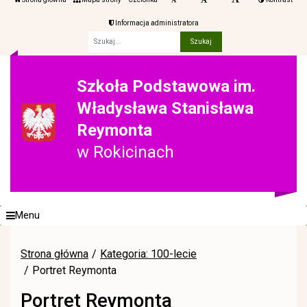
Informacja administratora
Fraza
Szkoła Podstawowa im.
Władysława Stanisława
Reymonta
w Rokicinach
Menu
Strona główna
Kategoria: 100-lecie
Portret Reymonta
Portret Reymonta