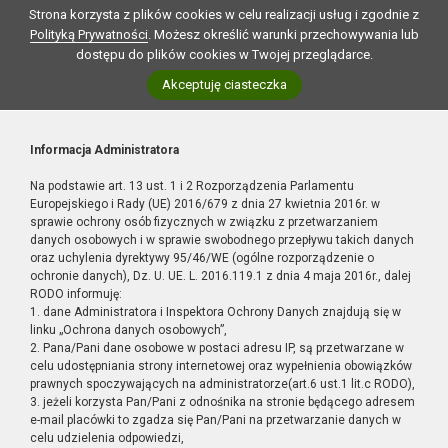
Strona korzysta z plików cookies w celu realizacji usług i zgodnie z
Polityką Prywatności
. Możesz określić warunki przechowywania lub
dostępu do plików cookies w Twojej przeglądarce.
Akceptuję ciasteczka
Informacja Administratora
Na podstawie art. 13 ust. 1 i 2 Rozporządzenia Parlamentu
Europejskiego i Rady (UE) 2016/679 z dnia 27 kwietnia 2016r. w
sprawie ochrony osób fizycznych w związku z przetwarzaniem
danych osobowych i w sprawie swobodnego przepływu takich danych
oraz uchylenia dyrektywy 95/46/WE (ogólne rozporządzenie o
ochronie danych), Dz. U. UE. L. 2016.119.1 z dnia 4 maja 2016r., dalej
RODO informuję:
1. dane Administratora i Inspektora Ochrony Danych znajdują się w
linku „Ochrona danych osobowych”,
2. Pana/Pani dane osobowe w postaci adresu IP, są przetwarzane w
celu udostępniania strony internetowej oraz wypełnienia obowiązków
prawnych spoczywających na administratorze(art.6 ust.1 lit.c RODO),
3. jeżeli korzysta Pan/Pani z odnośnika na stronie będącego adresem
e-mail placówki to zgadza się Pan/Pani na przetwarzanie danych w
celu udzielenia odpowiedzi,