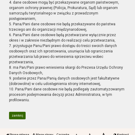
4. dane osobowe mogą być przekazywane organom państwowym,
organom ochrony prawnej (Policja, Prokuratura, Sąd) lub organom
samorządu terytorialnego w związku z prowadzonym
postępowaniem,
5. Pana/Pani dane osobowe nie będą przekazywane do państwa
trzeciego ani do organizacji międzynarodowej,
6. Pana/Pani dane osobowe będą przetwarzane wyłącznie przez
okres i w zakresie niezbędnym do realizacji celu przetwarzania,
7. przysługuje Panu/Pani prawo dostępu do treści swoich danych
osobowych oraz ich sprostowania, usunięcia lub ograniczenia
przetwarzania lub prawo do wniesienia sprzeciwu wobec
przetwarzania,
8. ma Pan/Pani prawo wniesienia skargi do Prezesa Urzędu Ochrony
Danych Osobowych,
9. podanie przez Pana/Panią danych osobowych jest fakultatywne
(dobrowolne) w celu udostępnienia strony internetowej,
10. Pana/Pani dane osobowe nie będą podlegały zautomatyzowanym
procesom podejmowania decyzji przez Administratora, w tym
profilowaniu.
zamknij
Strona główna
Mapa strony
Czcionka
Kontrast