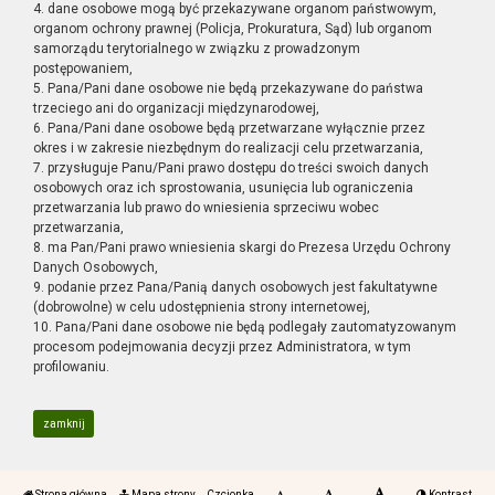
4. dane osobowe mogą być przekazywane organom państwowym,
organom ochrony prawnej (Policja, Prokuratura, Sąd) lub organom
samorządu terytorialnego w związku z prowadzonym
postępowaniem,
5. Pana/Pani dane osobowe nie będą przekazywane do państwa
trzeciego ani do organizacji międzynarodowej,
6. Pana/Pani dane osobowe będą przetwarzane wyłącznie przez
okres i w zakresie niezbędnym do realizacji celu przetwarzania,
7. przysługuje Panu/Pani prawo dostępu do treści swoich danych
osobowych oraz ich sprostowania, usunięcia lub ograniczenia
przetwarzania lub prawo do wniesienia sprzeciwu wobec
przetwarzania,
8. ma Pan/Pani prawo wniesienia skargi do Prezesa Urzędu Ochrony
Danych Osobowych,
9. podanie przez Pana/Panią danych osobowych jest fakultatywne
(dobrowolne) w celu udostępnienia strony internetowej,
10. Pana/Pani dane osobowe nie będą podlegały zautomatyzowanym
procesom podejmowania decyzji przez Administratora, w tym
profilowaniu.
zamknij
Strona główna
Mapa strony
Czcionka
Kontrast