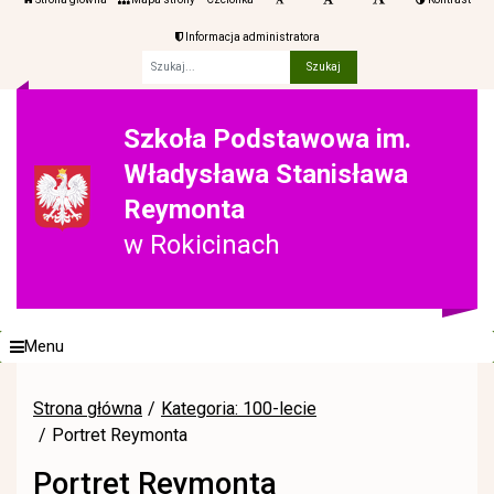
Informacja administratora
Fraza
Szkoła Podstawowa im.
Władysława Stanisława
Reymonta
w Rokicinach
Menu
Strona główna
Kategoria: 100-lecie
Portret Reymonta
Portret Reymonta