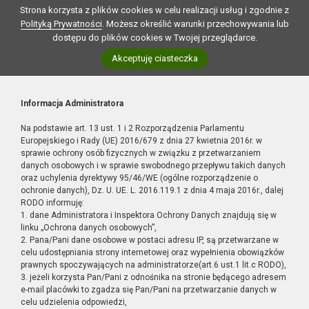
Strona korzysta z plików cookies w celu realizacji usług i zgodnie z
Polityką Prywatności
. Możesz określić warunki przechowywania lub
dostępu do plików cookies w Twojej przeglądarce.
Akceptuję ciasteczka
Informacja Administratora
Na podstawie art. 13 ust. 1 i 2 Rozporządzenia Parlamentu
Europejskiego i Rady (UE) 2016/679 z dnia 27 kwietnia 2016r. w
sprawie ochrony osób fizycznych w związku z przetwarzaniem
danych osobowych i w sprawie swobodnego przepływu takich danych
oraz uchylenia dyrektywy 95/46/WE (ogólne rozporządzenie o
ochronie danych), Dz. U. UE. L. 2016.119.1 z dnia 4 maja 2016r., dalej
RODO informuję:
1. dane Administratora i Inspektora Ochrony Danych znajdują się w
linku „Ochrona danych osobowych”,
2. Pana/Pani dane osobowe w postaci adresu IP, są przetwarzane w
celu udostępniania strony internetowej oraz wypełnienia obowiązków
prawnych spoczywających na administratorze(art.6 ust.1 lit.c RODO),
3. jeżeli korzysta Pan/Pani z odnośnika na stronie będącego adresem
e-mail placówki to zgadza się Pan/Pani na przetwarzanie danych w
celu udzielenia odpowiedzi,