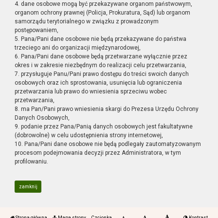
4. dane osobowe mogą być przekazywane organom państwowym,
organom ochrony prawnej (Policja, Prokuratura, Sąd) lub organom
samorządu terytorialnego w związku z prowadzonym
postępowaniem,
5. Pana/Pani dane osobowe nie będą przekazywane do państwa
trzeciego ani do organizacji międzynarodowej,
6. Pana/Pani dane osobowe będą przetwarzane wyłącznie przez
okres i w zakresie niezbędnym do realizacji celu przetwarzania,
7. przysługuje Panu/Pani prawo dostępu do treści swoich danych
osobowych oraz ich sprostowania, usunięcia lub ograniczenia
przetwarzania lub prawo do wniesienia sprzeciwu wobec
przetwarzania,
8. ma Pan/Pani prawo wniesienia skargi do Prezesa Urzędu Ochrony
Danych Osobowych,
9. podanie przez Pana/Panią danych osobowych jest fakultatywne
(dobrowolne) w celu udostępnienia strony internetowej,
10. Pana/Pani dane osobowe nie będą podlegały zautomatyzowanym
procesom podejmowania decyzji przez Administratora, w tym
profilowaniu.
zamknij
Strona główna
Mapa strony
Czcionka
Kontrast