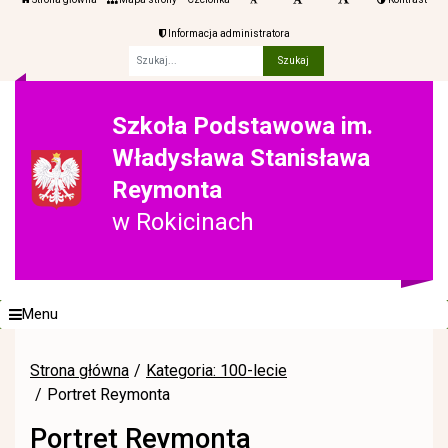
Informacja administratora
Fraza
Szkoła Podstawowa im.
Władysława Stanisława
Reymonta
w Rokicinach
Menu
Strona główna
Kategoria: 100-lecie
Portret Reymonta
Portret Reymonta