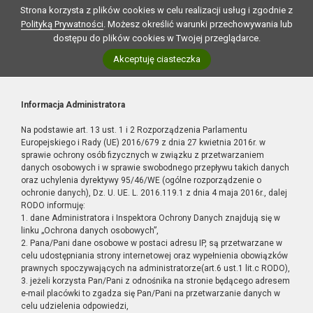
Strona korzysta z plików cookies w celu realizacji usług i zgodnie z
Polityką Prywatności
. Możesz określić warunki przechowywania lub
dostępu do plików cookies w Twojej przeglądarce.
Akceptuję ciasteczka
Informacja Administratora
Na podstawie art. 13 ust. 1 i 2 Rozporządzenia Parlamentu
Europejskiego i Rady (UE) 2016/679 z dnia 27 kwietnia 2016r. w
sprawie ochrony osób fizycznych w związku z przetwarzaniem
danych osobowych i w sprawie swobodnego przepływu takich danych
oraz uchylenia dyrektywy 95/46/WE (ogólne rozporządzenie o
ochronie danych), Dz. U. UE. L. 2016.119.1 z dnia 4 maja 2016r., dalej
RODO informuję:
1. dane Administratora i Inspektora Ochrony Danych znajdują się w
linku „Ochrona danych osobowych”,
2. Pana/Pani dane osobowe w postaci adresu IP, są przetwarzane w
celu udostępniania strony internetowej oraz wypełnienia obowiązków
prawnych spoczywających na administratorze(art.6 ust.1 lit.c RODO),
3. jeżeli korzysta Pan/Pani z odnośnika na stronie będącego adresem
e-mail placówki to zgadza się Pan/Pani na przetwarzanie danych w
celu udzielenia odpowiedzi,