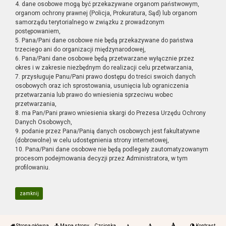
4. dane osobowe mogą być przekazywane organom państwowym,
organom ochrony prawnej (Policja, Prokuratura, Sąd) lub organom
samorządu terytorialnego w związku z prowadzonym
postępowaniem,
5. Pana/Pani dane osobowe nie będą przekazywane do państwa
trzeciego ani do organizacji międzynarodowej,
6. Pana/Pani dane osobowe będą przetwarzane wyłącznie przez
okres i w zakresie niezbędnym do realizacji celu przetwarzania,
7. przysługuje Panu/Pani prawo dostępu do treści swoich danych
osobowych oraz ich sprostowania, usunięcia lub ograniczenia
przetwarzania lub prawo do wniesienia sprzeciwu wobec
przetwarzania,
8. ma Pan/Pani prawo wniesienia skargi do Prezesa Urzędu Ochrony
Danych Osobowych,
9. podanie przez Pana/Panią danych osobowych jest fakultatywne
(dobrowolne) w celu udostępnienia strony internetowej,
10. Pana/Pani dane osobowe nie będą podlegały zautomatyzowanym
procesom podejmowania decyzji przez Administratora, w tym
profilowaniu.
zamknij
Strona główna
Mapa strony
Czcionka
Kontrast