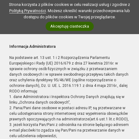
Strona korzysta z plików cookies w celu realizacji usług i zgodnie z
Polityką Prywatności
. Możesz określić warunki przechowywania lub
dostępu do plików cookies w Twojej przeglądarce.
Akceptuję ciasteczka
Informacja Administratora
Na podstawie art. 13 ust. 1 i 2 Rozporządzenia Parlamentu
Europejskiego i Rady (UE) 2016/679 z dnia 27 kwietnia 2016r. w
sprawie ochrony osób fizycznych w związku z przetwarzaniem
danych osobowych i w sprawie swobodnego przepływu takich danych
oraz uchylenia dyrektywy 95/46/WE (ogólne rozporządzenie o
ochronie danych), Dz. U. UE. L. 2016.119.1 z dnia 4 maja 2016r., dalej
RODO informuję:
1. dane Administratora i Inspektora Ochrony Danych znajdują się w
linku „Ochrona danych osobowych”,
2. Pana/Pani dane osobowe w postaci adresu IP, są przetwarzane w
celu udostępniania strony internetowej oraz wypełnienia obowiązków
prawnych spoczywających na administratorze(art.6 ust.1 lit.c RODO),
3. jeżeli korzysta Pan/Pani z odnośnika na stronie będącego adresem
e-mail placówki to zgadza się Pan/Pani na przetwarzanie danych w
celu udzielenia odpowiedzi,