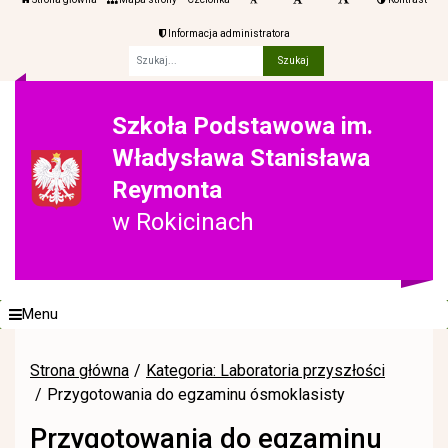
Informacja administratora
Fraza
Szkoła Podstawowa im.
Władysława Stanisława
Reymonta
w Rokicinach
Menu
Strona główna
Kategoria: Laboratoria przyszłości
Przygotowania do egzaminu ósmoklasisty
Przygotowania do egzaminu