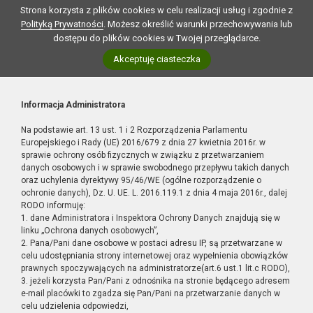
Strona korzysta z plików cookies w celu realizacji usług i zgodnie z
Polityką Prywatności
. Możesz określić warunki przechowywania lub
dostępu do plików cookies w Twojej przeglądarce.
Akceptuję ciasteczka
Informacja Administratora
Na podstawie art. 13 ust. 1 i 2 Rozporządzenia Parlamentu
Europejskiego i Rady (UE) 2016/679 z dnia 27 kwietnia 2016r. w
sprawie ochrony osób fizycznych w związku z przetwarzaniem
danych osobowych i w sprawie swobodnego przepływu takich danych
oraz uchylenia dyrektywy 95/46/WE (ogólne rozporządzenie o
ochronie danych), Dz. U. UE. L. 2016.119.1 z dnia 4 maja 2016r., dalej
RODO informuję:
1. dane Administratora i Inspektora Ochrony Danych znajdują się w
linku „Ochrona danych osobowych”,
2. Pana/Pani dane osobowe w postaci adresu IP, są przetwarzane w
celu udostępniania strony internetowej oraz wypełnienia obowiązków
prawnych spoczywających na administratorze(art.6 ust.1 lit.c RODO),
3. jeżeli korzysta Pan/Pani z odnośnika na stronie będącego adresem
e-mail placówki to zgadza się Pan/Pani na przetwarzanie danych w
celu udzielenia odpowiedzi,