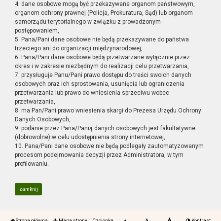
4. dane osobowe mogą być przekazywane organom państwowym,
organom ochrony prawnej (Policja, Prokuratura, Sąd) lub organom
samorządu terytorialnego w związku z prowadzonym
postępowaniem,
5. Pana/Pani dane osobowe nie będą przekazywane do państwa
trzeciego ani do organizacji międzynarodowej,
6. Pana/Pani dane osobowe będą przetwarzane wyłącznie przez
okres i w zakresie niezbędnym do realizacji celu przetwarzania,
7. przysługuje Panu/Pani prawo dostępu do treści swoich danych
osobowych oraz ich sprostowania, usunięcia lub ograniczenia
przetwarzania lub prawo do wniesienia sprzeciwu wobec
przetwarzania,
8. ma Pan/Pani prawo wniesienia skargi do Prezesa Urzędu Ochrony
Danych Osobowych,
9. podanie przez Pana/Panią danych osobowych jest fakultatywne
(dobrowolne) w celu udostępnienia strony internetowej,
10. Pana/Pani dane osobowe nie będą podlegały zautomatyzowanym
procesom podejmowania decyzji przez Administratora, w tym
profilowaniu.
zamknij
Strona główna
Mapa strony
Czcionka
Kontrast