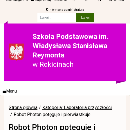
Informacja administratora
Fraza
Szkoła Podstawowa im.
Władysława Stanisława
Reymonta
w Rokicinach
Menu
Strona główna
Kategoria: Laboratoria przyszłości
Robot Photon potęguje i pierwiastkuje.
Robot Photon potęguje i