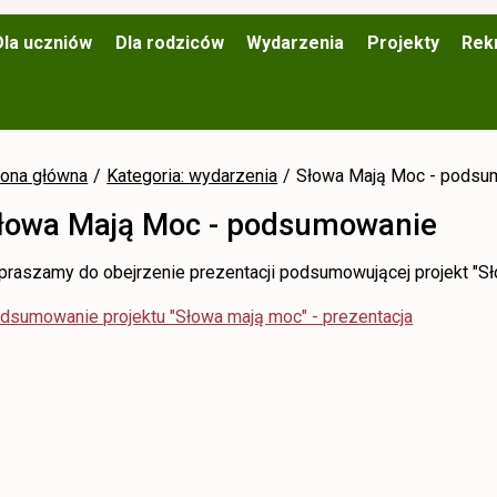
Dla uczniów
Dla rodziców
Wydarzenia
Projekty
Rek
rona główna
Kategoria: wydarzenia
Słowa Mają Moc - podsu
łowa Mają Moc - podsumowanie
praszamy do obejrzenie prezentacji podsumowującej projekt "S
dsumowanie projektu "Słowa mają moc" - prezentacja