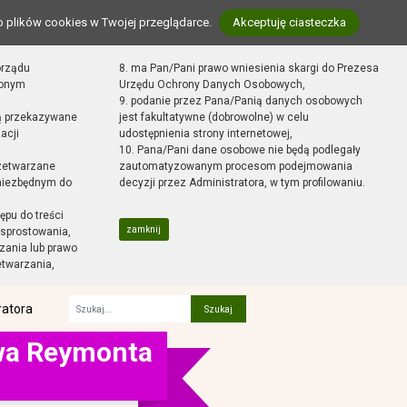
o plików cookies w Twojej przeglądarce.
Akceptuję ciasteczka
orządu
8. ma Pan/Pani prawo wniesienia skargi do Prezesa
zonym
Urzędu Ochrony Danych Osobowych,
9. podanie przez Pana/Panią danych osobowych
ą przekazywane
jest fakultatywne (dobrowolne) w celu
acji
udostępnienia strony internetowej,
10. Pana/Pani dane osobowe nie będą podlegały
zetwarzane
zautomatyzowanym procesom podejmowania
 niezbędnym do
decyzji przez Administratora, w tym profilowaniu.
ępu do treści
zamknij
sprostowania,
zania lub prawo
etwarzania,
ratora
Fraza
awa Reymonta