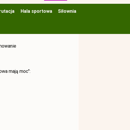
rutacja
Hala sportowa
Siłownia
mowanie
łowa mają moc":