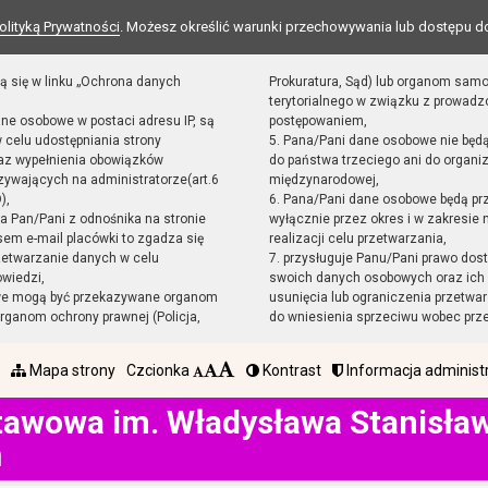
olityką Prywatności
. Możesz określić warunki przechowywania lub dostępu d
ą się w linku „Ochrona danych
Prokuratura, Sąd) lub organom sam
terytorialnego w związku z prowad
ane osobowe w postaci adresu IP, są
postępowaniem,
 celu udostępniania strony
5. Pana/Pani dane osobowe nie będ
raz wypełnienia obowiązków
do państwa trzeciego ani do organiz
ywających na administratorze(art.6
międzynarodowej,
),
6. Pana/Pani dane osobowe będą pr
sta Pan/Pani z odnośnika na stronie
wyłącznie przez okres i w zakresie
em e-mail placówki to zgadza się
realizacji celu przetwarzania,
zetwarzanie danych w celu
7. przysługuje Panu/Pani prawo dost
owiedzi,
swoich danych osobowych oraz ich 
we mogą być przekazywane organom
usunięcia lub ograniczenia przetwar
ganom ochrony prawnej (Policja,
do wniesienia sprzeciwu wobec prz
Mapa strony
Czcionka
Kontrast
Informacja administ
tawowa im. Władysława Stanisł
h