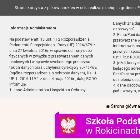
Strona korzysta z plików cookies w celu realizacji usług i zgodnie z
P
Danych znajduj
Informacja Administratora
osobowych”,
2. Pana/Pani d
Na podstawie art. 13 ust. 1 i 2 Rozporządzenia
przetwarzane w
Parlamentu Europejskiego i Rady (UE) 2016/679 z
internetowej o
dnia 27 kwietnia 2016r. w sprawie ochrony osób
prawnych spocz
fizycznych w związku z przetwarzaniem danych
ust.1 lit.c RODO
osobowych i w sprawie swobodnego przepływu
3. jeżeli korzy
takich danych oraz uchylenia dyrektywy 95/46/WE
będącego adres
(ogólne rozporządzenie o ochronie danych), Dz. U.
Pan/Pani na pr
UE. L. 2016.119.1 z dnia 4 maja 2016r., dalej RODO
udzielenia odp
informuję:
4. dane osobo
1. dane Administratora i Inspektora Ochrony
państwowym, or
Strona główna
Szkoła Pods
w Rokicinac