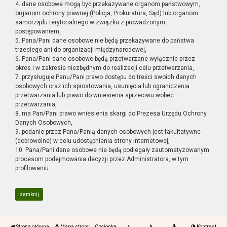
4. dane osobowe mogą być przekazywane organom państwowym,
organom ochrony prawnej (Policja, Prokuratura, Sąd) lub organom
samorządu terytorialnego w związku z prowadzonym
postępowaniem,
5. Pana/Pani dane osobowe nie będą przekazywane do państwa
trzeciego ani do organizacji międzynarodowej,
6. Pana/Pani dane osobowe będą przetwarzane wyłącznie przez
okres i w zakresie niezbędnym do realizacji celu przetwarzania,
7. przysługuje Panu/Pani prawo dostępu do treści swoich danych
osobowych oraz ich sprostowania, usunięcia lub ograniczenia
przetwarzania lub prawo do wniesienia sprzeciwu wobec
przetwarzania,
8. ma Pan/Pani prawo wniesienia skargi do Prezesa Urzędu Ochrony
Danych Osobowych,
9. podanie przez Pana/Panią danych osobowych jest fakultatywne
(dobrowolne) w celu udostępnienia strony internetowej,
10. Pana/Pani dane osobowe nie będą podlegały zautomatyzowanym
procesom podejmowania decyzji przez Administratora, w tym
profilowaniu.
zamknij
Strona główna
Mapa strony
Czcionka
Kontrast