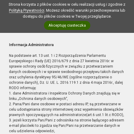
Strona korzysta z plików cookies w celu realizacji usług i zgodnie z
Polityką Prywatności
. Możesz określić warunki przechowywania lub
dostępu do plików cookies w Twojej przeglądarce.
Akceptuję ciasteczka
Informacja Administratora
Na podstawie art. 13 ust. 1 i 2 Rozporządzenia Parlamentu
Europejskiego i Rady (UE) 2016/679 z dnia 27 kwietnia 2016r. w
sprawie ochrony osób fizycznych w związku z przetwarzaniem
danych osobowych i w sprawie swobodnego przepływu takich danych
oraz uchylenia dyrektywy 95/46/WE (ogólne rozporządzenie o
ochronie danych), Dz. U. UE. L. 2016.119.1 z dnia 4 maja 2016r., dalej
RODO informuję:
1. dane Administratora i Inspektora Ochrony Danych znajdują się w
linku „Ochrona danych osobowych”,
2. Pana/Pani dane osobowe w postaci adresu IP, są przetwarzane w
celu udostępniania strony internetowej oraz wypełnienia obowiązków
prawnych spoczywających na administratorze(art.6 ust.1 lit.c RODO),
3. jeżeli korzysta Pan/Pani z odnośnika na stronie będącego adresem
e-mail placówki to zgadza się Pan/Pani na przetwarzanie danych w
celu udzielenia odpowiedzi,