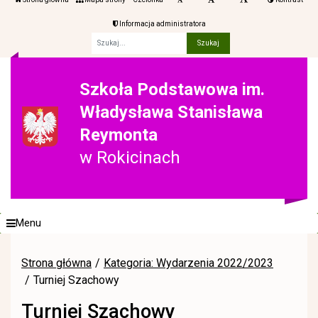
Informacja administratora
Fraza
Szkoła Podstawowa im.
Władysława Stanisława
Reymonta
w Rokicinach
Menu
Strona główna
Kategoria: Wydarzenia 2022/2023
Turniej Szachowy
Turniej Szachowy