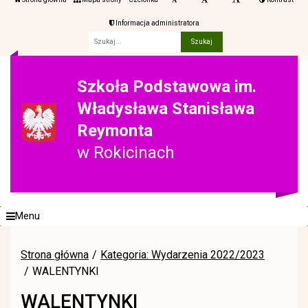
Informacja administratora
Fraza
Szkoła Podstawowa im.
Władysława Stanisława
Reymonta
w Rokicinach
Menu
Strona główna
Kategoria: Wydarzenia 2022/2023
WALENTYNKI
WALENTYNKI