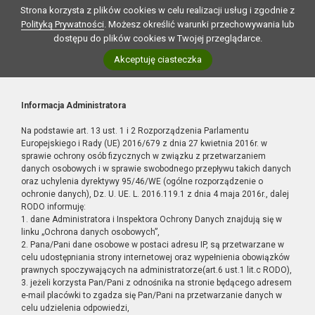
Strona korzysta z plików cookies w celu realizacji usług i zgodnie z
Polityką Prywatności
. Możesz określić warunki przechowywania lub
dostępu do plików cookies w Twojej przeglądarce.
Akceptuję ciasteczka
Informacja Administratora
Na podstawie art. 13 ust. 1 i 2 Rozporządzenia Parlamentu
Europejskiego i Rady (UE) 2016/679 z dnia 27 kwietnia 2016r. w
sprawie ochrony osób fizycznych w związku z przetwarzaniem
danych osobowych i w sprawie swobodnego przepływu takich danych
oraz uchylenia dyrektywy 95/46/WE (ogólne rozporządzenie o
ochronie danych), Dz. U. UE. L. 2016.119.1 z dnia 4 maja 2016r., dalej
RODO informuję:
1. dane Administratora i Inspektora Ochrony Danych znajdują się w
linku „Ochrona danych osobowych”,
2. Pana/Pani dane osobowe w postaci adresu IP, są przetwarzane w
celu udostępniania strony internetowej oraz wypełnienia obowiązków
prawnych spoczywających na administratorze(art.6 ust.1 lit.c RODO),
3. jeżeli korzysta Pan/Pani z odnośnika na stronie będącego adresem
e-mail placówki to zgadza się Pan/Pani na przetwarzanie danych w
celu udzielenia odpowiedzi,