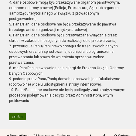
4. dane osobowe mogą być przekazywane organom państwowym,
organom ochrony prawnej (Policja, Prokuratura, Sąd) lub organom
samorządu terytorialnego w związku z prowadzonym
postępowaniem,
5. Pana/Pani dane osobowe nie będą przekazywane do państwa
trzeciego ani do organizacji międzynarodowej,
6. Pana/Pani dane osobowe będą przetwarzane wyłącznie przez
okres i w zakresie niezbędnym do realizacji celu przetwarzania,
7. przysługuje Panu/Pani prawo dostępu do treści swoich danych
osobowych oraz ich sprostowania, usunięcia lub ograniczenia
przetwarzania lub prawo do wniesienia sprzeciwu wobec
przetwarzania,
8. ma Pan/Pani prawo wniesienia skargi do Prezesa Urzędu Ochrony
Danych Osobowych,
9. podanie przez Pana/Panią danych osobowych jest fakultatywne
(dobrowolne) w celu udostępnienia strony internetowej,
10. Pana/Pani dane osobowe nie będą podlegały zautomatyzowanym
procesom podejmowania decyzji przez Administratora, w tym
profilowaniu.
zamknij
Strona główna
Mapa strony
Czcionka
Kontrast