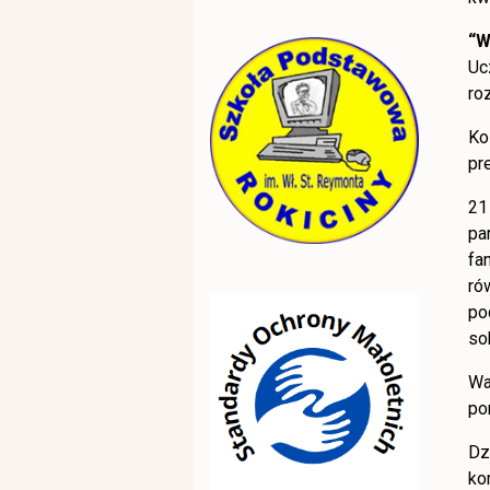
“W
Uc
ro
Ko
pr
21
pa
fa
ró
po
so
Wa
po
Dz
ko