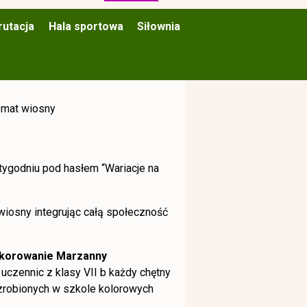
rutacja
Hala sportowa
Siłownia
temat wiosny
tygodniu pod hasłem “Wariacje na
iosny integrując całą społeczność
korowanie Marzanny
uczennic z klasy VII b każdy chętny
zrobionych w szkole kolorowych