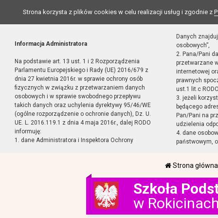
Strona korzysta z plików cookies w celu realizacji usług i zgodnie z
P
Danych znajduj
Informacja Administratora
osobowych”,
2. Pana/Pani d
Na podstawie art. 13 ust. 1 i 2 Rozporządzenia
przetwarzane w
Parlamentu Europejskiego i Rady (UE) 2016/679 z
internetowej o
dnia 27 kwietnia 2016r. w sprawie ochrony osób
prawnych spocz
fizycznych w związku z przetwarzaniem danych
ust.1 lit.c RODO
osobowych i w sprawie swobodnego przepływu
3. jeżeli korzy
takich danych oraz uchylenia dyrektywy 95/46/WE
będącego adres
(ogólne rozporządzenie o ochronie danych), Dz. U.
Pan/Pani na pr
UE. L. 2016.119.1 z dnia 4 maja 2016r., dalej RODO
udzielenia odp
informuję:
4. dane osobo
1. dane Administratora i Inspektora Ochrony
państwowym, or
Strona główna
Szkoła Pods
w Rokicinac