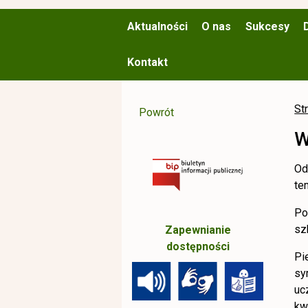
Aktualności
O nas
Sukcesy
Kontakt
St
Powrót
W
Od
te
Po
sz
Zapewnianie
dostępności
Pi
sy
uc
kw