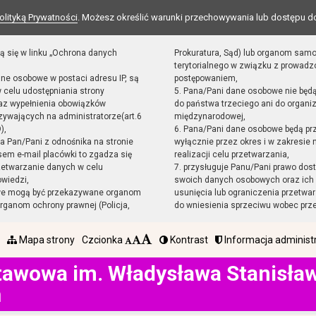
olityką Prywatności
. Możesz określić warunki przechowywania lub dostępu d
ą się w linku „Ochrona danych
Prokuratura, Sąd) lub organom sam
terytorialnego w związku z prowad
ane osobowe w postaci adresu IP, są
postępowaniem,
 celu udostępniania strony
5. Pana/Pani dane osobowe nie będ
raz wypełnienia obowiązków
do państwa trzeciego ani do organiz
ywających na administratorze(art.6
międzynarodowej,
),
6. Pana/Pani dane osobowe będą pr
sta Pan/Pani z odnośnika na stronie
wyłącznie przez okres i w zakresie
em e-mail placówki to zgadza się
realizacji celu przetwarzania,
zetwarzanie danych w celu
7. przysługuje Panu/Pani prawo dost
owiedzi,
swoich danych osobowych oraz ich 
we mogą być przekazywane organom
usunięcia lub ograniczenia przetwar
ganom ochrony prawnej (Policja,
do wniesienia sprzeciwu wobec prz
Mapa strony
Czcionka
Kontrast
Informacja administ
tawowa im. Władysława Stanisł
h