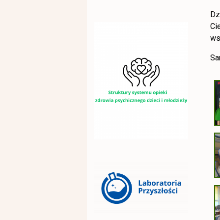
Dz
Ci
ws
Sa