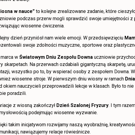
iosna w nauce”
to kolejne zrealizowane zadanie, które cieszył
zniowie podczas przerw mogli sprawdzić swoje umiejętności 
związując wiosenne ćwiczenia.
lejny dzień przyniósł nam wiele emocji. W przedsięwzięciu
Mam
ezentowali swoje zdolności muzyczne, sportowe oraz plastyczn
 marca w
Światowym Dniu Zespołu Downa
uczniowie przychodz
ry skarpetach. Na przerwach ozdabiali gigantyczną skarpetę, uru
ntazji, wszystko po to, by wspierać osoby z zespołem Downa. W 
wnież wiosenne stroje. W pierwszym dniu wiosny w ramach
Dni
d okiem nauczycieli przeprowadzili lekcje w klasach. Było to ni
bie poradzili.
riacje z wiosną zakończył
Dzień Szalonej Fryzury
. I tym raze
mysłowością podejmując wiosenne wyzwanie.
ięki takim inicjatywom rozwijamy naszą wyobraźnię, kreatywnoś
munikacji, nawiązujemy relacje rówieśnicze.