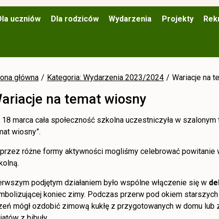
Dla uczniów
Dla rodziców
Wydarzenia
Projekty
Rek
rona główna
Kategoria: Wydarzenia 2023/2024
Wariacje na 
ariacje na temat wiosny
 18 marca cała społeczność szkolna uczestniczyła w szalonym 
mat wiosny”.
przez różne formy aktywności mogliśmy celebrować powitanie w
kolną.
erwszym podjętym działaniem było wspólne włączenie się w
de
mbolizującej koniec zimy. Podczas przerw pod okiem starszych 
zeń mógł ozdobić zimową kukłę z przygotowanych w domu lub 
iatów z bibuły.