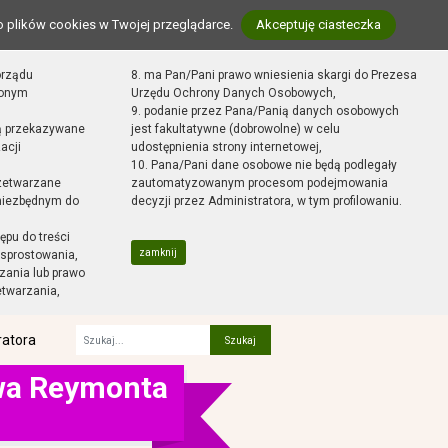
o plików cookies w Twojej przeglądarce.
Akceptuję ciasteczka
orządu
8. ma Pan/Pani prawo wniesienia skargi do Prezesa
zonym
Urzędu Ochrony Danych Osobowych,
9. podanie przez Pana/Panią danych osobowych
ą przekazywane
jest fakultatywne (dobrowolne) w celu
acji
udostępnienia strony internetowej,
10. Pana/Pani dane osobowe nie będą podlegały
zetwarzane
zautomatyzowanym procesom podejmowania
 niezbędnym do
decyzji przez Administratora, w tym profilowaniu.
ępu do treści
zamknij
sprostowania,
zania lub prawo
etwarzania,
ratora
Fraza
awa Reymonta