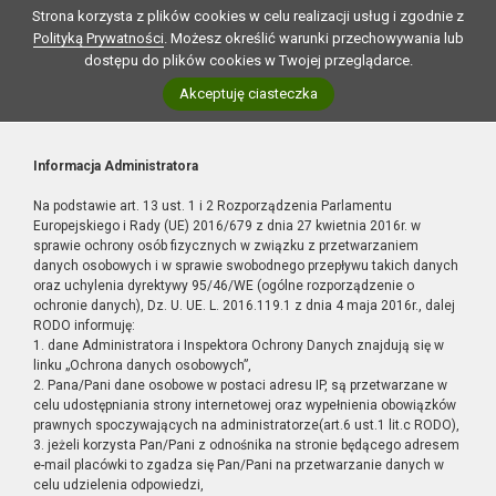
Strona korzysta z plików cookies w celu realizacji usług i zgodnie z
Polityką Prywatności
. Możesz określić warunki przechowywania lub
dostępu do plików cookies w Twojej przeglądarce.
Akceptuję ciasteczka
Informacja Administratora
Na podstawie art. 13 ust. 1 i 2 Rozporządzenia Parlamentu
Europejskiego i Rady (UE) 2016/679 z dnia 27 kwietnia 2016r. w
sprawie ochrony osób fizycznych w związku z przetwarzaniem
danych osobowych i w sprawie swobodnego przepływu takich danych
oraz uchylenia dyrektywy 95/46/WE (ogólne rozporządzenie o
ochronie danych), Dz. U. UE. L. 2016.119.1 z dnia 4 maja 2016r., dalej
RODO informuję:
1. dane Administratora i Inspektora Ochrony Danych znajdują się w
linku „Ochrona danych osobowych”,
2. Pana/Pani dane osobowe w postaci adresu IP, są przetwarzane w
celu udostępniania strony internetowej oraz wypełnienia obowiązków
prawnych spoczywających na administratorze(art.6 ust.1 lit.c RODO),
3. jeżeli korzysta Pan/Pani z odnośnika na stronie będącego adresem
e-mail placówki to zgadza się Pan/Pani na przetwarzanie danych w
celu udzielenia odpowiedzi,