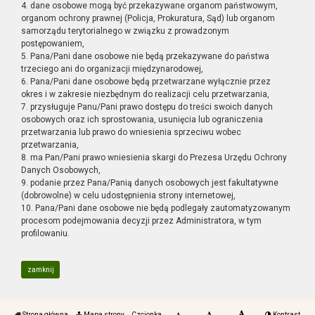
4. dane osobowe mogą być przekazywane organom państwowym,
organom ochrony prawnej (Policja, Prokuratura, Sąd) lub organom
samorządu terytorialnego w związku z prowadzonym
postępowaniem,
5. Pana/Pani dane osobowe nie będą przekazywane do państwa
trzeciego ani do organizacji międzynarodowej,
6. Pana/Pani dane osobowe będą przetwarzane wyłącznie przez
okres i w zakresie niezbędnym do realizacji celu przetwarzania,
7. przysługuje Panu/Pani prawo dostępu do treści swoich danych
osobowych oraz ich sprostowania, usunięcia lub ograniczenia
przetwarzania lub prawo do wniesienia sprzeciwu wobec
przetwarzania,
8. ma Pan/Pani prawo wniesienia skargi do Prezesa Urzędu Ochrony
Danych Osobowych,
9. podanie przez Pana/Panią danych osobowych jest fakultatywne
(dobrowolne) w celu udostępnienia strony internetowej,
10. Pana/Pani dane osobowe nie będą podlegały zautomatyzowanym
procesom podejmowania decyzji przez Administratora, w tym
profilowaniu.
zamknij
Strona główna
Mapa strony
Czcionka
Kontrast