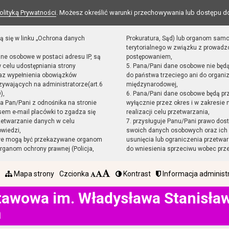
olityką Prywatności
. Możesz określić warunki przechowywania lub dostępu d
ą się w linku „Ochrona danych
Prokuratura, Sąd) lub organom sam
terytorialnego w związku z prowad
ane osobowe w postaci adresu IP, są
postępowaniem,
 celu udostępniania strony
5. Pana/Pani dane osobowe nie będ
raz wypełnienia obowiązków
do państwa trzeciego ani do organiz
ywających na administratorze(art.6
międzynarodowej,
),
6. Pana/Pani dane osobowe będą pr
sta Pan/Pani z odnośnika na stronie
wyłącznie przez okres i w zakresie
em e-mail placówki to zgadza się
realizacji celu przetwarzania,
zetwarzanie danych w celu
7. przysługuje Panu/Pani prawo dost
owiedzi,
swoich danych osobowych oraz ich 
we mogą być przekazywane organom
usunięcia lub ograniczenia przetwar
ganom ochrony prawnej (Policja,
do wniesienia sprzeciwu wobec prz
Mapa strony
Czcionka
Kontrast
Informacja administ
tawowa im. Władysława Stanisł
h