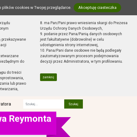
o plików cookies w Twojej przeglądarce.
Akceptuję ciasteczka
orządu
8. ma Pan/Pani prawo wniesienia skargi do Prezesa
zonym
Urzędu Ochrony Danych Osobowych,
9. podanie przez Pana/Panią danych osobowych
ą przekazywane
jest fakultatywne (dobrowolne) w celu
acji
udostępnienia strony internetowej,
10. Pana/Pani dane osobowe nie będą podlegały
zetwarzane
zautomatyzowanym procesom podejmowania
 niezbędnym do
decyzji przez Administratora, w tym profilowaniu.
ępu do treści
zamknij
sprostowania,
zania lub prawo
etwarzania,
ratora
Fraza
awa Reymonta