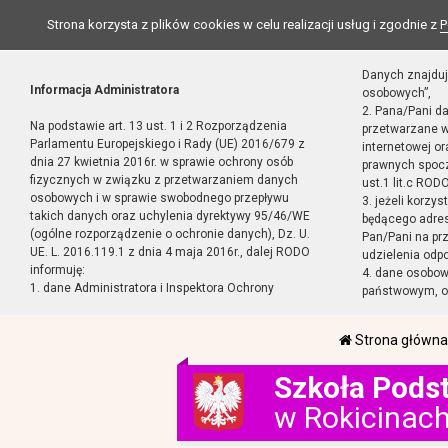
Strona korzysta z plików cookies w celu realizacji usług i zgodnie z
P
Danych znajduj
Informacja Administratora
osobowych”,
2. Pana/Pani d
Na podstawie art. 13 ust. 1 i 2 Rozporządzenia
przetwarzane w
Parlamentu Europejskiego i Rady (UE) 2016/679 z
internetowej o
dnia 27 kwietnia 2016r. w sprawie ochrony osób
prawnych spocz
fizycznych w związku z przetwarzaniem danych
ust.1 lit.c RODO
osobowych i w sprawie swobodnego przepływu
3. jeżeli korzy
takich danych oraz uchylenia dyrektywy 95/46/WE
będącego adres
(ogólne rozporządzenie o ochronie danych), Dz. U.
Pan/Pani na pr
UE. L. 2016.119.1 z dnia 4 maja 2016r., dalej RODO
udzielenia odp
informuję:
4. dane osobo
1. dane Administratora i Inspektora Ochrony
państwowym, or
Strona główna
Szkoła Pods
w Rokicinac