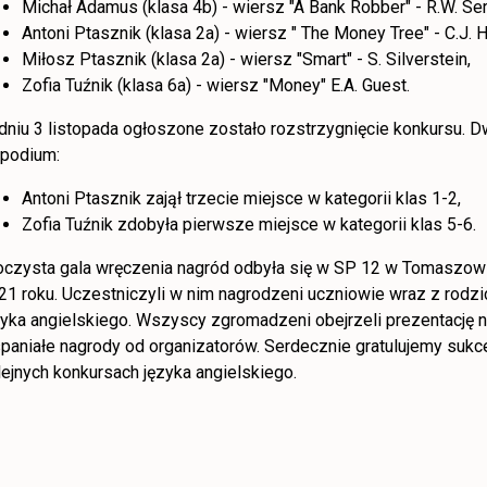
Michał Adamus (klasa 4b) - wiersz "A Bank Robber" - R.W. Ser
Antoni Ptasznik (klasa 2a) - wiersz " The Money Tree" - C.J. 
Miłosz Ptasznik (klasa 2a) - wiersz "Smart" - S. Silverstein,
Zofia Tuźnik (klasa 6a) - wiersz "Money" E.A. Guest.
dniu 3 listopada ogłoszone zostało rozstrzygnięcie konkursu. D
 podium:
Antoni Ptasznik zajął trzecie miejsce w kategorii klas 1-2,
Zofia Tuźnik zdobyła pierwsze miejsce w kategorii klas 5-6.
oczysta gala wręczenia nagród odbyła się w SP 12 w Tomaszowi
21 roku. Uczestniczyli w nim nagrodzeni uczniowie wraz z rodzic
zyka angielskiego. Wszyscy zgromadzeni obejrzeli prezentację 
paniałe nagrody od organizatorów. Serdecznie gratulujemy suk
lejnych konkursach języka angielskiego.