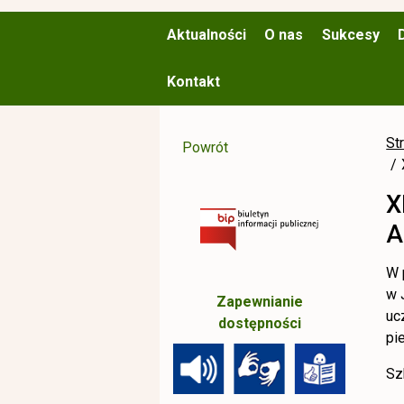
Aktualności
O nas
Sukcesy
Kontakt
St
Powrót
X
A
W 
w 
Zapewnianie
uc
dostępności
pi
Sz