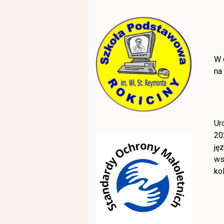
W 
na
Ur
20
ję
ws
ko