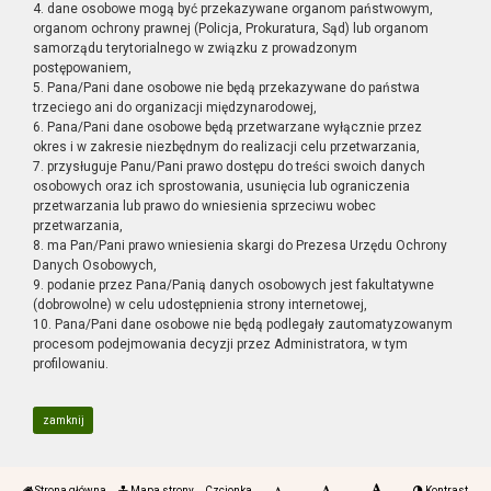
4. dane osobowe mogą być przekazywane organom państwowym,
organom ochrony prawnej (Policja, Prokuratura, Sąd) lub organom
samorządu terytorialnego w związku z prowadzonym
postępowaniem,
5. Pana/Pani dane osobowe nie będą przekazywane do państwa
trzeciego ani do organizacji międzynarodowej,
6. Pana/Pani dane osobowe będą przetwarzane wyłącznie przez
okres i w zakresie niezbędnym do realizacji celu przetwarzania,
7. przysługuje Panu/Pani prawo dostępu do treści swoich danych
osobowych oraz ich sprostowania, usunięcia lub ograniczenia
przetwarzania lub prawo do wniesienia sprzeciwu wobec
przetwarzania,
8. ma Pan/Pani prawo wniesienia skargi do Prezesa Urzędu Ochrony
Danych Osobowych,
9. podanie przez Pana/Panią danych osobowych jest fakultatywne
(dobrowolne) w celu udostępnienia strony internetowej,
10. Pana/Pani dane osobowe nie będą podlegały zautomatyzowanym
procesom podejmowania decyzji przez Administratora, w tym
profilowaniu.
zamknij
Strona główna
Mapa strony
Czcionka
Kontrast