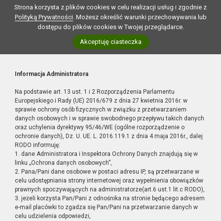
Strona korzysta z plików cookies w celu realizacji usług i zgodnie z
Polityką Prywatności
. Możesz określić warunki przechowywania lub
dostępu do plików cookies w Twojej przeglądarce.
Akceptuję ciasteczka
Informacja Administratora
Na podstawie art. 13 ust. 1 i 2 Rozporządzenia Parlamentu
Europejskiego i Rady (UE) 2016/679 z dnia 27 kwietnia 2016r. w
sprawie ochrony osób fizycznych w związku z przetwarzaniem
danych osobowych i w sprawie swobodnego przepływu takich danych
oraz uchylenia dyrektywy 95/46/WE (ogólne rozporządzenie o
ochronie danych), Dz. U. UE. L. 2016.119.1 z dnia 4 maja 2016r., dalej
RODO informuję:
1. dane Administratora i Inspektora Ochrony Danych znajdują się w
linku „Ochrona danych osobowych”,
2. Pana/Pani dane osobowe w postaci adresu IP, są przetwarzane w
celu udostępniania strony internetowej oraz wypełnienia obowiązków
prawnych spoczywających na administratorze(art.6 ust.1 lit.c RODO),
3. jeżeli korzysta Pan/Pani z odnośnika na stronie będącego adresem
e-mail placówki to zgadza się Pan/Pani na przetwarzanie danych w
celu udzielenia odpowiedzi,