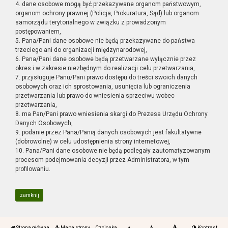
4. dane osobowe mogą być przekazywane organom państwowym,
organom ochrony prawnej (Policja, Prokuratura, Sąd) lub organom
samorządu terytorialnego w związku z prowadzonym
postępowaniem,
5. Pana/Pani dane osobowe nie będą przekazywane do państwa
trzeciego ani do organizacji międzynarodowej,
6. Pana/Pani dane osobowe będą przetwarzane wyłącznie przez
okres i w zakresie niezbędnym do realizacji celu przetwarzania,
7. przysługuje Panu/Pani prawo dostępu do treści swoich danych
osobowych oraz ich sprostowania, usunięcia lub ograniczenia
przetwarzania lub prawo do wniesienia sprzeciwu wobec
przetwarzania,
8. ma Pan/Pani prawo wniesienia skargi do Prezesa Urzędu Ochrony
Danych Osobowych,
9. podanie przez Pana/Panią danych osobowych jest fakultatywne
(dobrowolne) w celu udostępnienia strony internetowej,
10. Pana/Pani dane osobowe nie będą podlegały zautomatyzowanym
procesom podejmowania decyzji przez Administratora, w tym
profilowaniu.
zamknij
Strona główna
Mapa strony
Czcionka
Kontrast