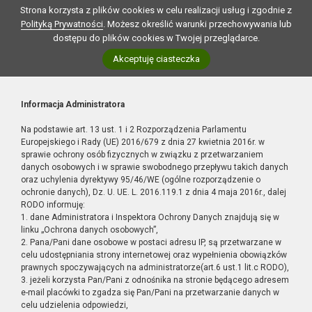
Strona korzysta z plików cookies w celu realizacji usług i zgodnie z
Polityką Prywatności
. Możesz określić warunki przechowywania lub
dostępu do plików cookies w Twojej przeglądarce.
Akceptuję ciasteczka
Informacja Administratora
Na podstawie art. 13 ust. 1 i 2 Rozporządzenia Parlamentu
Europejskiego i Rady (UE) 2016/679 z dnia 27 kwietnia 2016r. w
sprawie ochrony osób fizycznych w związku z przetwarzaniem
danych osobowych i w sprawie swobodnego przepływu takich danych
oraz uchylenia dyrektywy 95/46/WE (ogólne rozporządzenie o
ochronie danych), Dz. U. UE. L. 2016.119.1 z dnia 4 maja 2016r., dalej
RODO informuję:
1. dane Administratora i Inspektora Ochrony Danych znajdują się w
linku „Ochrona danych osobowych”,
2. Pana/Pani dane osobowe w postaci adresu IP, są przetwarzane w
celu udostępniania strony internetowej oraz wypełnienia obowiązków
prawnych spoczywających na administratorze(art.6 ust.1 lit.c RODO),
3. jeżeli korzysta Pan/Pani z odnośnika na stronie będącego adresem
e-mail placówki to zgadza się Pan/Pani na przetwarzanie danych w
celu udzielenia odpowiedzi,