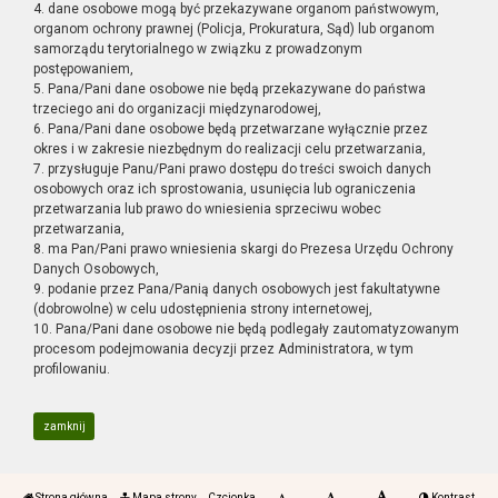
4. dane osobowe mogą być przekazywane organom państwowym,
organom ochrony prawnej (Policja, Prokuratura, Sąd) lub organom
samorządu terytorialnego w związku z prowadzonym
postępowaniem,
5. Pana/Pani dane osobowe nie będą przekazywane do państwa
trzeciego ani do organizacji międzynarodowej,
6. Pana/Pani dane osobowe będą przetwarzane wyłącznie przez
okres i w zakresie niezbędnym do realizacji celu przetwarzania,
7. przysługuje Panu/Pani prawo dostępu do treści swoich danych
osobowych oraz ich sprostowania, usunięcia lub ograniczenia
przetwarzania lub prawo do wniesienia sprzeciwu wobec
przetwarzania,
8. ma Pan/Pani prawo wniesienia skargi do Prezesa Urzędu Ochrony
Danych Osobowych,
9. podanie przez Pana/Panią danych osobowych jest fakultatywne
(dobrowolne) w celu udostępnienia strony internetowej,
10. Pana/Pani dane osobowe nie będą podlegały zautomatyzowanym
procesom podejmowania decyzji przez Administratora, w tym
profilowaniu.
zamknij
Strona główna
Mapa strony
Czcionka
Kontrast