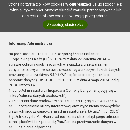
Strona korzysta z plików cookies w celu realizacji usług i zgodnie z
Polityką Prywatności
. Możesz określić warunki przechowywania lub
dostępu do plików cookies w Twojej przeglądarce.
Akceptuję ciasteczka
Informacja Administratora
Na podstawie art. 13 ust. 1 i 2 Rozporządzenia Parlamentu
Europejskiego i Rady (UE) 2016/679 z dnia 27 kwietnia 2016r. w
sprawie ochrony osób fizycznych w związku z przetwarzaniem
danych osobowych i w sprawie swobodnego przepływu takich danych
oraz uchylenia dyrektywy 95/46/WE (ogólne rozporządzenie o
ochronie danych), Dz. U. UE. L. 2016.119.1 z dnia 4 maja 2016r., dalej
RODO informuję:
1. dane Administratora i Inspektora Ochrony Danych znajdują się w
linku „Ochrona danych osobowych”,
2. Pana/Pani dane osobowe w postaci adresu IP, są przetwarzane w
celu udostępniania strony internetowej oraz wypełnienia obowiązków
prawnych spoczywających na administratorze(art.6 ust.1 lit.c RODO),
3. jeżeli korzysta Pan/Pani z odnośnika na stronie będącego adresem
e-mail placówki to zgadza się Pan/Pani na przetwarzanie danych w
celu udzielenia odpowiedzi,