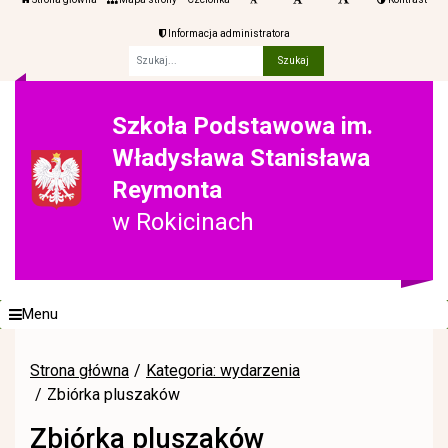
Informacja administratora
Fraza
Szkoła Podstawowa im.
Władysława Stanisława
Reymonta
w Rokicinach
Menu
Strona główna
Kategoria: wydarzenia
Zbiórka pluszaków
Zbiórka pluszaków