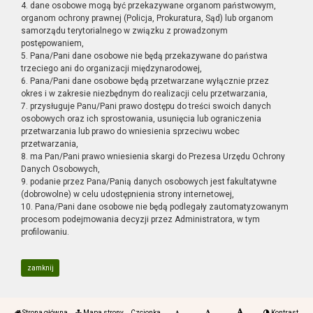
4. dane osobowe mogą być przekazywane organom państwowym,
organom ochrony prawnej (Policja, Prokuratura, Sąd) lub organom
samorządu terytorialnego w związku z prowadzonym
postępowaniem,
5. Pana/Pani dane osobowe nie będą przekazywane do państwa
trzeciego ani do organizacji międzynarodowej,
6. Pana/Pani dane osobowe będą przetwarzane wyłącznie przez
okres i w zakresie niezbędnym do realizacji celu przetwarzania,
7. przysługuje Panu/Pani prawo dostępu do treści swoich danych
osobowych oraz ich sprostowania, usunięcia lub ograniczenia
przetwarzania lub prawo do wniesienia sprzeciwu wobec
przetwarzania,
8. ma Pan/Pani prawo wniesienia skargi do Prezesa Urzędu Ochrony
Danych Osobowych,
9. podanie przez Pana/Panią danych osobowych jest fakultatywne
(dobrowolne) w celu udostępnienia strony internetowej,
10. Pana/Pani dane osobowe nie będą podlegały zautomatyzowanym
procesom podejmowania decyzji przez Administratora, w tym
profilowaniu.
zamknij
Strona główna
Mapa strony
Czcionka
Kontrast