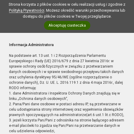
Strona korzysta z plików cookies w celu realizacji usług i zgodnie z
Polityką Prywatności
. Możesz określić warunki przechowywania lub
dostępu do plików cookies w Twojej przeglądarce.
Akceptuję ciasteczka
Informacja Administratora
Na podstawie art. 13 ust. 1 i 2 Rozporządzenia Parlamentu
Europejskiego i Rady (UE) 2016/679 z dnia 27 kwietnia 2016r. w
sprawie ochrony osób fizycznych w związku z przetwarzaniem
danych osobowych i w sprawie swobodnego przepływu takich danych
oraz uchylenia dyrektywy 95/46/WE (ogólne rozporządzenie o
ochronie danych), Dz. U. UE. L. 2016.119.1 z dnia 4 maja 2016r., dalej
RODO informuję:
1. dane Administratora i Inspektora Ochrony Danych znajdują się w
linku „Ochrona danych osobowych”,
2. Pana/Pani dane osobowe w postaci adresu IP, są przetwarzane w
celu udostępniania strony internetowej oraz wypełnienia obowiązków
prawnych spoczywających na administratorze(art.6 ust.1 lit.c RODO),
3. jeżeli korzysta Pan/Pani z odnośnika na stronie będącego adresem
e-mail placówki to zgadza się Pan/Pani na przetwarzanie danych w
celu udzielenia odpowiedzi,