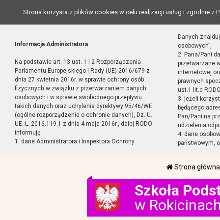
Strona korzysta z plików cookies w celu realizacji usług i zgodnie z
P
Danych znajduj
Informacja Administratora
osobowych”,
2. Pana/Pani d
Na podstawie art. 13 ust. 1 i 2 Rozporządzenia
przetwarzane w
Parlamentu Europejskiego i Rady (UE) 2016/679 z
internetowej o
dnia 27 kwietnia 2016r. w sprawie ochrony osób
prawnych spocz
fizycznych w związku z przetwarzaniem danych
ust.1 lit.c RODO
osobowych i w sprawie swobodnego przepływu
3. jeżeli korzy
takich danych oraz uchylenia dyrektywy 95/46/WE
będącego adres
(ogólne rozporządzenie o ochronie danych), Dz. U.
Pan/Pani na pr
UE. L. 2016.119.1 z dnia 4 maja 2016r., dalej RODO
udzielenia odp
informuję:
4. dane osobo
1. dane Administratora i Inspektora Ochrony
państwowym, or
Strona główna
Szkoła Pods
w Rokicinac