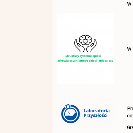
W 
W 
Pr
od
Gr