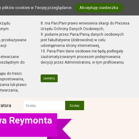
o plików cookies w Twojej przeglądarce.
Akceptuję ciasteczka
orządu
8. ma Pan/Pani prawo wniesienia skargi do Prezesa
zonym
Urzędu Ochrony Danych Osobowych,
9. podanie przez Pana/Panią danych osobowych
ą przekazywane
jest fakultatywne (dobrowolne) w celu
acji
udostępnienia strony internetowej,
10. Pana/Pani dane osobowe nie będą podlegały
zetwarzane
zautomatyzowanym procesom podejmowania
 niezbędnym do
decyzji przez Administratora, w tym profilowaniu.
ępu do treści
zamknij
sprostowania,
zania lub prawo
etwarzania,
ratora
Fraza
awa Reymonta