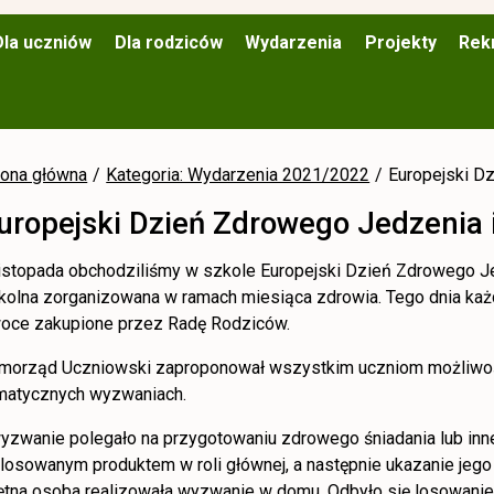
Dla uczniów
Dla rodziców
Wydarzenia
Projekty
Rek
rona główna
Kategoria: Wydarzenia 2021/2022
Europejski D
uropejski Dzień Zdrowego Jedzenia 
listopada obchodziliśmy w szkole Europejski Dzień Zdrowego Jed
kolna zorganizowana w ramach miesiąca zdrowia. Tego dnia k
oce zakupione przez Radę Rodziców.
morząd Uczniowski zaproponował wszystkim uczniom możliwoś
matycznych wyzwaniach.
wyzwanie polegało na przygotowaniu zdrowego śniadania lub inne
losowanym produktem w roli głównej, a następnie ukazanie jego 
ętna osoba realizowała wyzwanie w domu. Odbyło się losowanie