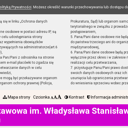
olityką Prywatności
. Możesz określić warunki przechowywania lub dostępu d
ą się w linku „Ochrona danych
Prokuratura, Sąd) lub organom sam
terytorialnego w związku z prowad
ane osobowe w postaci adresu IP, są
postępowaniem,
 celu udostępniania strony
5. Pana/Pani dane osobowe nie będ
raz wypełnienia obowiązków
do państwa trzeciego ani do organiz
ywających na administratorze(art.6
międzynarodowej,
),
6. Pana/Pani dane osobowe będą pr
sta Pan/Pani z odnośnika na stronie
wyłącznie przez okres i w zakresie
em e-mail placówki to zgadza się
realizacji celu przetwarzania,
zetwarzanie danych w celu
7. przysługuje Panu/Pani prawo dost
owiedzi,
swoich danych osobowych oraz ich 
we mogą być przekazywane organom
usunięcia lub ograniczenia przetwar
ganom ochrony prawnej (Policja,
do wniesienia sprzeciwu wobec prz
Mapa strony
Czcionka
Kontrast
Informacja administ
tawowa im. Władysława Stanisł
h