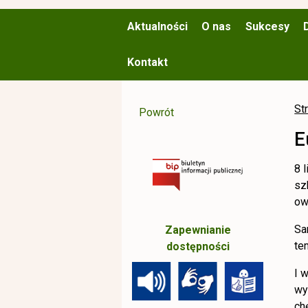
Aktualności
O nas
Sukcesy
Kontakt
St
Powrót
E
8 
sz
ow
Sa
Zapewnianie
te
dostępności
I 
wy
ch