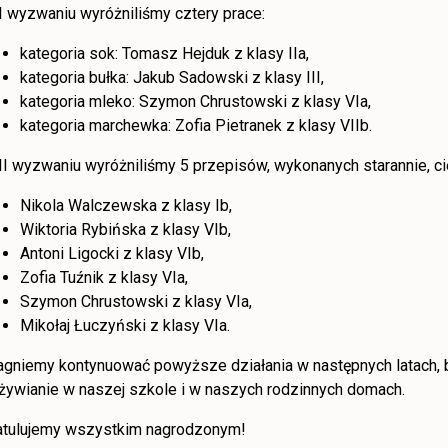
I wyzwaniu wyróżniliśmy cztery prace:
kategoria sok: Tomasz Hejduk z klasy IIa,
kategoria bułka: Jakub Sadowski z klasy III,
kategoria mleko: Szymon Chrustowski z klasy VIa,
kategoria marchewka: Zofia Pietranek z klasy VIIb.
II wyzwaniu wyróżniliśmy 5 przepisów, wykonanych starannie, c
Nikola Walczewska z klasy Ib,
Wiktoria Rybińska z klasy VIb,
Antoni Ligocki z klasy VIb,
Zofia Tuźnik z klasy VIa,
Szymon Chrustowski z klasy VIa,
Mikołaj Łuczyński z klasy VIa.
agniemy kontynuować powyższe działania w następnych latach,
żywianie w naszej szkole i w naszych rodzinnych domach.
atulujemy wszystkim nagrodzonym!