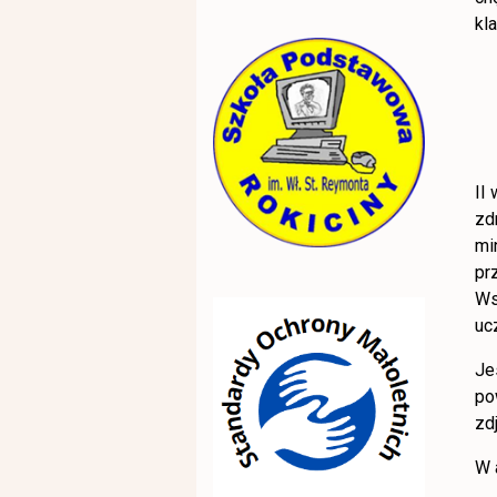
kl
II
zd
mi
pr
Ws
uc
Je
po
zd
W 