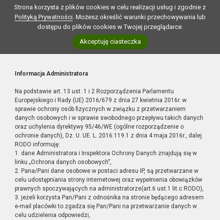
Strona korzysta z plików cookies w celu realizacji usług i zgodnie z
Polityką Prywatności
. Możesz określić warunki przechowywania lub
dostępu do plików cookies w Twojej przeglądarce.
Akceptuję ciasteczka
Informacja Administratora
Na podstawie art. 13 ust. 1 i 2 Rozporządzenia Parlamentu
Europejskiego i Rady (UE) 2016/679 z dnia 27 kwietnia 2016r. w
sprawie ochrony osób fizycznych w związku z przetwarzaniem
danych osobowych i w sprawie swobodnego przepływu takich danych
oraz uchylenia dyrektywy 95/46/WE (ogólne rozporządzenie o
ochronie danych), Dz. U. UE. L. 2016.119.1 z dnia 4 maja 2016r., dalej
RODO informuję:
1. dane Administratora i Inspektora Ochrony Danych znajdują się w
linku „Ochrona danych osobowych”,
2. Pana/Pani dane osobowe w postaci adresu IP, są przetwarzane w
celu udostępniania strony internetowej oraz wypełnienia obowiązków
prawnych spoczywających na administratorze(art.6 ust.1 lit.c RODO),
3. jeżeli korzysta Pan/Pani z odnośnika na stronie będącego adresem
e-mail placówki to zgadza się Pan/Pani na przetwarzanie danych w
celu udzielenia odpowiedzi,