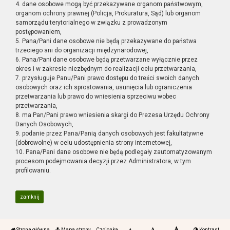
4. dane osobowe mogą być przekazywane organom państwowym,
organom ochrony prawnej (Policja, Prokuratura, Sąd) lub organom
samorządu terytorialnego w związku z prowadzonym
postępowaniem,
5. Pana/Pani dane osobowe nie będą przekazywane do państwa
trzeciego ani do organizacji międzynarodowej,
6. Pana/Pani dane osobowe będą przetwarzane wyłącznie przez
okres i w zakresie niezbędnym do realizacji celu przetwarzania,
7. przysługuje Panu/Pani prawo dostępu do treści swoich danych
osobowych oraz ich sprostowania, usunięcia lub ograniczenia
przetwarzania lub prawo do wniesienia sprzeciwu wobec
przetwarzania,
8. ma Pan/Pani prawo wniesienia skargi do Prezesa Urzędu Ochrony
Danych Osobowych,
9. podanie przez Pana/Panią danych osobowych jest fakultatywne
(dobrowolne) w celu udostępnienia strony internetowej,
10. Pana/Pani dane osobowe nie będą podlegały zautomatyzowanym
procesom podejmowania decyzji przez Administratora, w tym
profilowaniu.
zamknij
Strona główna
Mapa strony
Czcionka
Kontrast