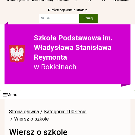
Informacja administratora
Fraza
Szkoła Podstawowa im.
Władysława Stanisława
Reymonta
w Rokicinach
Menu
Strona główna
Kategoria: 100-lecie
Wiersz o szkole
Wiersz o szkole