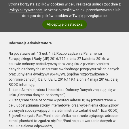
Strona korzysta z plików cookies w celu realizacji usług i zgodnie z
Polityką Prywatności
. Możesz określić warunki przechowywania lub
dostępu do plików cookies w Twojej przeglądarce.
Akceptuję ciasteczka
Informacja Administratora
Na podstawie art. 13 ust. 1 i 2 Rozporządzenia Parlamentu
Europejskiego i Rady (UE) 2016/679 z dnia 27 kwietnia 2016r. w
sprawie ochrony osób fizycznych w związku z przetwarzaniem
danych osobowych i w sprawie swobodnego przepływu takich danych
oraz uchylenia dyrektywy 95/46/WE (ogólne rozporządzenie o
ochronie danych), Dz. U. UE. L. 2016.119.1 z dnia 4 maja 2016r., dalej
RODO informuję:
1. dane Administratora i Inspektora Ochrony Danych znajdują się w
linku „Ochrona danych osobowych”,
2. Pana/Pani dane osobowe w postaci adresu IP, są przetwarzane w
celu udostępniania strony internetowej oraz wypełnienia obowiązków
prawnych spoczywających na administratorze(art.6 ust.1 lit.c RODO),
3. jeżeli korzysta Pan/Pani z odnośnika na stronie będącego adresem
e-mail placówki to zgadza się Pan/Pani na przetwarzanie danych w
celu udzielenia odpowiedzi,