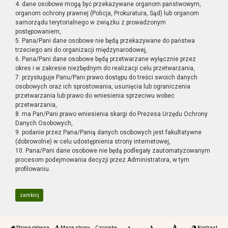
4. dane osobowe mogą być przekazywane organom państwowym,
organom ochrony prawnej (Policja, Prokuratura, Sąd) lub organom
samorządu terytorialnego w związku z prowadzonym
postępowaniem,
5. Pana/Pani dane osobowe nie będą przekazywane do państwa
trzeciego ani do organizacji międzynarodowej,
6. Pana/Pani dane osobowe będą przetwarzane wyłącznie przez
okres i w zakresie niezbędnym do realizacji celu przetwarzania,
7. przysługuje Panu/Pani prawo dostępu do treści swoich danych
osobowych oraz ich sprostowania, usunięcia lub ograniczenia
przetwarzania lub prawo do wniesienia sprzeciwu wobec
przetwarzania,
8. ma Pan/Pani prawo wniesienia skargi do Prezesa Urzędu Ochrony
Danych Osobowych,
9. podanie przez Pana/Panią danych osobowych jest fakultatywne
(dobrowolne) w celu udostępnienia strony internetowej,
10. Pana/Pani dane osobowe nie będą podlegały zautomatyzowanym
procesom podejmowania decyzji przez Administratora, w tym
profilowaniu.
zamknij
Strona główna
Mapa strony
Czcionka
Kontrast