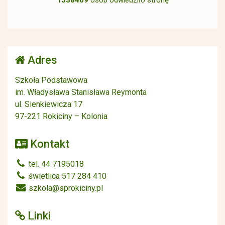
1538409
osób odwiedziło stronę
Adres
Szkoła Podstawowa
im. Władysława Stanisława Reymonta
ul. Sienkiewicza 17
97-221 Rokiciny – Kolonia
Kontakt
tel. 44 7195018
świetlica 517 284 410
szkola@sprokiciny.pl
Linki