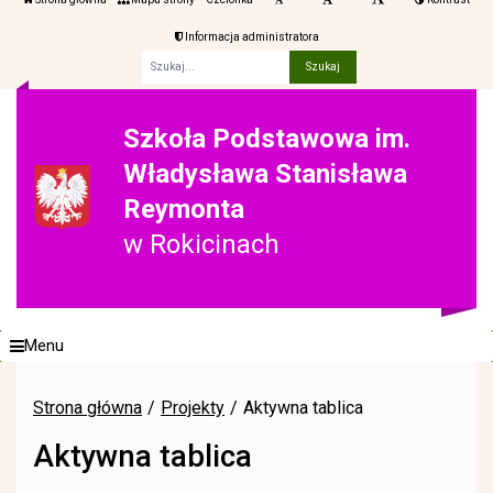
Informacja administratora
Fraza
Szkoła Podstawowa im.
Władysława Stanisława
Reymonta
w Rokicinach
Menu
Strona główna
Projekty
Aktywna tablica
Aktywna tablica