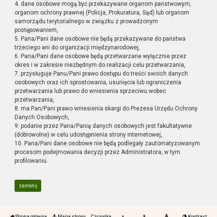
4. dane osobowe mogą być przekazywane organom państwowym,
organom ochrony prawnej (Policja, Prokuratura, Sąd) lub organom
samorządu terytorialnego w związku z prowadzonym
postępowaniem,
5. Pana/Pani dane osobowe nie będą przekazywane do państwa
trzeciego ani do organizacji międzynarodowej,
6. Pana/Pani dane osobowe będą przetwarzane wyłącznie przez
okres i w zakresie niezbędnym do realizacji celu przetwarzania,
7. przysługuje Panu/Pani prawo dostępu do treści swoich danych
osobowych oraz ich sprostowania, usunięcia lub ograniczenia
przetwarzania lub prawo do wniesienia sprzeciwu wobec
przetwarzania,
8. ma Pan/Pani prawo wniesienia skargi do Prezesa Urzędu Ochrony
Danych Osobowych,
9. podanie przez Pana/Panią danych osobowych jest fakultatywne
(dobrowolne) w celu udostępnienia strony internetowej,
10. Pana/Pani dane osobowe nie będą podlegały zautomatyzowanym
procesom podejmowania decyzji przez Administratora, w tym
profilowaniu.
zamknij
Strona główna
Mapa strony
Czcionka
Kontrast