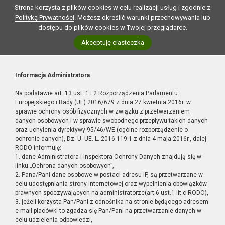
Strona korzysta z plików cookies w celu realizacji usług i zgodnie z
Polityką Prywatności
. Możesz określić warunki przechowywania lub
dostępu do plików cookies w Twojej przeglądarce.
Akceptuję ciasteczka
Informacja Administratora
Na podstawie art. 13 ust. 1 i 2 Rozporządzenia Parlamentu
Europejskiego i Rady (UE) 2016/679 z dnia 27 kwietnia 2016r. w
sprawie ochrony osób fizycznych w związku z przetwarzaniem
danych osobowych i w sprawie swobodnego przepływu takich danych
oraz uchylenia dyrektywy 95/46/WE (ogólne rozporządzenie o
ochronie danych), Dz. U. UE. L. 2016.119.1 z dnia 4 maja 2016r., dalej
RODO informuję:
1. dane Administratora i Inspektora Ochrony Danych znajdują się w
linku „Ochrona danych osobowych”,
2. Pana/Pani dane osobowe w postaci adresu IP, są przetwarzane w
celu udostępniania strony internetowej oraz wypełnienia obowiązków
prawnych spoczywających na administratorze(art.6 ust.1 lit.c RODO),
3. jeżeli korzysta Pan/Pani z odnośnika na stronie będącego adresem
e-mail placówki to zgadza się Pan/Pani na przetwarzanie danych w
celu udzielenia odpowiedzi,