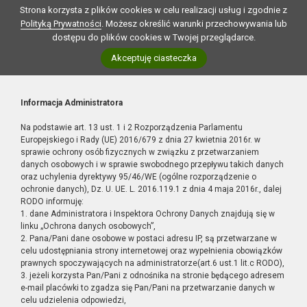
Strona korzysta z plików cookies w celu realizacji usług i zgodnie z
Polityką Prywatności
. Możesz określić warunki przechowywania lub
dostępu do plików cookies w Twojej przeglądarce.
Akceptuję ciasteczka
Informacja Administratora
Na podstawie art. 13 ust. 1 i 2 Rozporządzenia Parlamentu
Europejskiego i Rady (UE) 2016/679 z dnia 27 kwietnia 2016r. w
sprawie ochrony osób fizycznych w związku z przetwarzaniem
danych osobowych i w sprawie swobodnego przepływu takich danych
oraz uchylenia dyrektywy 95/46/WE (ogólne rozporządzenie o
ochronie danych), Dz. U. UE. L. 2016.119.1 z dnia 4 maja 2016r., dalej
RODO informuję:
1. dane Administratora i Inspektora Ochrony Danych znajdują się w
linku „Ochrona danych osobowych”,
2. Pana/Pani dane osobowe w postaci adresu IP, są przetwarzane w
celu udostępniania strony internetowej oraz wypełnienia obowiązków
prawnych spoczywających na administratorze(art.6 ust.1 lit.c RODO),
3. jeżeli korzysta Pan/Pani z odnośnika na stronie będącego adresem
e-mail placówki to zgadza się Pan/Pani na przetwarzanie danych w
celu udzielenia odpowiedzi,