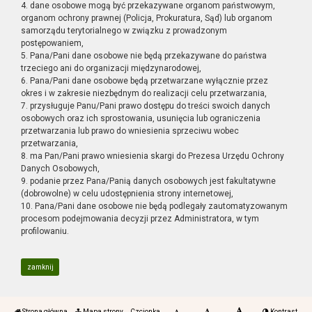
4. dane osobowe mogą być przekazywane organom państwowym,
organom ochrony prawnej (Policja, Prokuratura, Sąd) lub organom
samorządu terytorialnego w związku z prowadzonym
postępowaniem,
5. Pana/Pani dane osobowe nie będą przekazywane do państwa
trzeciego ani do organizacji międzynarodowej,
6. Pana/Pani dane osobowe będą przetwarzane wyłącznie przez
okres i w zakresie niezbędnym do realizacji celu przetwarzania,
7. przysługuje Panu/Pani prawo dostępu do treści swoich danych
osobowych oraz ich sprostowania, usunięcia lub ograniczenia
przetwarzania lub prawo do wniesienia sprzeciwu wobec
przetwarzania,
8. ma Pan/Pani prawo wniesienia skargi do Prezesa Urzędu Ochrony
Danych Osobowych,
9. podanie przez Pana/Panią danych osobowych jest fakultatywne
(dobrowolne) w celu udostępnienia strony internetowej,
10. Pana/Pani dane osobowe nie będą podlegały zautomatyzowanym
procesom podejmowania decyzji przez Administratora, w tym
profilowaniu.
zamknij
Strona główna
Mapa strony
Czcionka
Kontrast