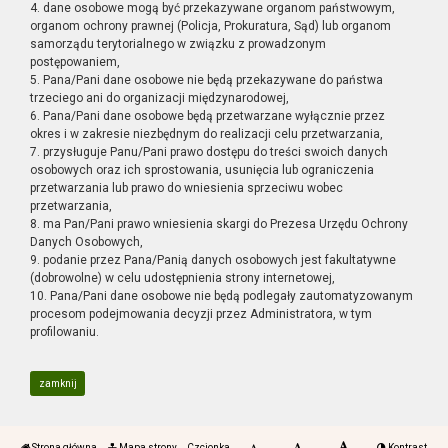
4. dane osobowe mogą być przekazywane organom państwowym,
organom ochrony prawnej (Policja, Prokuratura, Sąd) lub organom
samorządu terytorialnego w związku z prowadzonym
postępowaniem,
5. Pana/Pani dane osobowe nie będą przekazywane do państwa
trzeciego ani do organizacji międzynarodowej,
6. Pana/Pani dane osobowe będą przetwarzane wyłącznie przez
okres i w zakresie niezbędnym do realizacji celu przetwarzania,
7. przysługuje Panu/Pani prawo dostępu do treści swoich danych
osobowych oraz ich sprostowania, usunięcia lub ograniczenia
przetwarzania lub prawo do wniesienia sprzeciwu wobec
przetwarzania,
8. ma Pan/Pani prawo wniesienia skargi do Prezesa Urzędu Ochrony
Danych Osobowych,
9. podanie przez Pana/Panią danych osobowych jest fakultatywne
(dobrowolne) w celu udostępnienia strony internetowej,
10. Pana/Pani dane osobowe nie będą podlegały zautomatyzowanym
procesom podejmowania decyzji przez Administratora, w tym
profilowaniu.
zamknij
Strona główna
Mapa strony
Czcionka
Kontrast