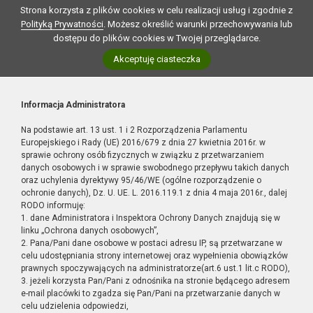
Strona korzysta z plików cookies w celu realizacji usług i zgodnie z
Polityką Prywatności
. Możesz określić warunki przechowywania lub
dostępu do plików cookies w Twojej przeglądarce.
Akceptuję ciasteczka
Informacja Administratora
Na podstawie art. 13 ust. 1 i 2 Rozporządzenia Parlamentu
Europejskiego i Rady (UE) 2016/679 z dnia 27 kwietnia 2016r. w
sprawie ochrony osób fizycznych w związku z przetwarzaniem
danych osobowych i w sprawie swobodnego przepływu takich danych
oraz uchylenia dyrektywy 95/46/WE (ogólne rozporządzenie o
ochronie danych), Dz. U. UE. L. 2016.119.1 z dnia 4 maja 2016r., dalej
RODO informuję:
1. dane Administratora i Inspektora Ochrony Danych znajdują się w
linku „Ochrona danych osobowych”,
2. Pana/Pani dane osobowe w postaci adresu IP, są przetwarzane w
celu udostępniania strony internetowej oraz wypełnienia obowiązków
prawnych spoczywających na administratorze(art.6 ust.1 lit.c RODO),
3. jeżeli korzysta Pan/Pani z odnośnika na stronie będącego adresem
e-mail placówki to zgadza się Pan/Pani na przetwarzanie danych w
celu udzielenia odpowiedzi,